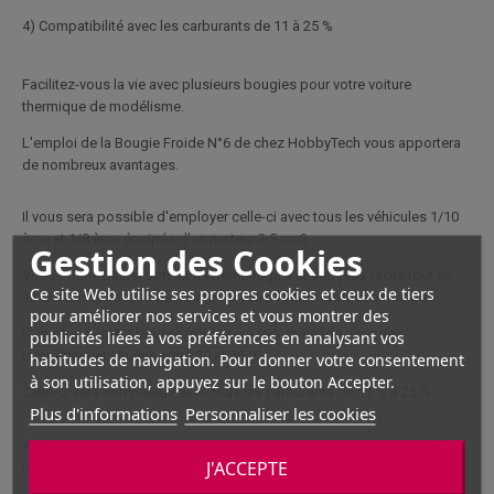
4) Compatibilité avec les carburants de 11 à 25 %
Facilitez-vous la vie avec plusieurs bougies pour votre voiture
thermique de modélisme.
L'emploi de la Bougie Froide N°6 de chez HobbyTech vous apportera
de nombreux avantages.
Il vous sera possible d'employer celle-ci avec tous les véhicules 1/10
ème et 1/8 ème équipés d'un moteur 3.5 cm3.
Gestion des Cookies
Vous pourrez ainsi obtenir un démarrage à chaud plus facile tout en
Ce site Web utilise ses propres cookies et ceux de tiers
améliorant la vitesse de pointe de votre voiture radiocommandée.
pour améliorer nos services et vous montrer des
L'emploi de cette bougie froide sera recommandé pour des
publicités liées à vos préférences en analysant vos
températures situées entre 20 et 25 °C.
habitudes de navigation. Pour donner votre consentement
à son utilisation, appuyez sur le bouton Accepter.
Celle-ci sera compatible avec tous les carburants de 11 % à 25 %
Plus d'informations
Personnaliser les cookies
Vous pourrez ainsi combiner tous ses avantages pour obtenir les
J'ACCEPTE
meilleures performances avec votre véhicule thermique.