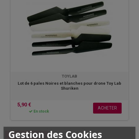
TOYLAB
Lot de 6 pales Noires et blanches pour drone Toy Lab
Shuriken
5,90 €
ACHETER
En stock
Gestion des Cookies
COMPARER
(
0
)