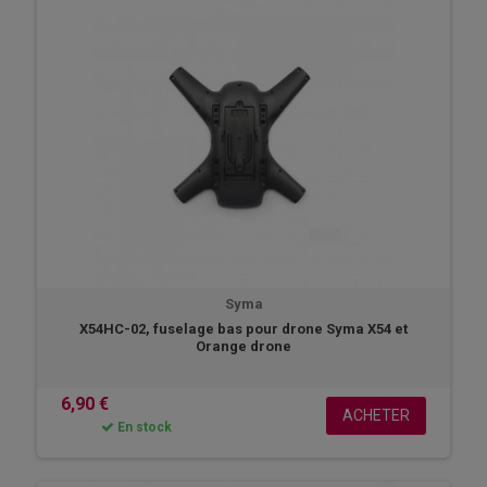
Syma
X54HC-02, fuselage bas pour drone Syma X54 et
Orange drone
6,90 €
ACHETER
En stock