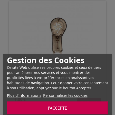
Gestion des Cookies
Ce site Web utilise ses propres cookies et ceux de tiers
pour améliorer nos services et vous montrer des
Syma
publicités liées à vos préférences en analysant vos
X54-06, Cache Led moteur pour drone Syma X54 et
habitudes de navigation. Pour donner votre consentement
Orange drone (unité)
à son utilisation, appuyez sur le bouton Accepter.
Plus d'informations
Personnaliser les cookies
1,00 €
ACHETER
En stock
J'ACCEPTE