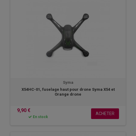
radiocommande
, engrenage ou refaites à neuf votre drone avec notre
gamme de pièces de remplacement pour drone X54C syma, X54W syma
ou drone Orange.
Syma
X54HC-01, fuselage haut pour drone Syma X54 et
Orange drone
9,90 €
ACHETER
En stock