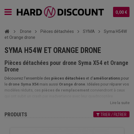
0,00 €
Drone
Pièces détachées
SYMA
Syma H54W
et Orange drone
SYMA H54W ET ORANGE DRONE
Pièces détachées pour drone Syma X54 et Orange
Drone
Découvrez l'ensemble des
pièces détachées
et d'
améliorations
pour
le
drone Syma X54
mais aussi
Orange drone
. Idéales pour réparer vos
modèles réduits, ces
pièces de remplacement
conviendront à ceux
qui ont subit un crash par inadvertance avec leur quadricoptère
radiocommandé préféré. Détacher une ancienne pièce cassée et la
Lire la suite
remplacer n'a jamais été aussi simple. Si vous souhaitez des conseils
PRODUITS
d'installation, de réparation ou tout simplement des renseignements
TRIER / FILTRER
avant l'achat, n'hésitez pas a nous contacter. Changer
moteur
,
protection d'hélice
,
hélices
,
récepteur
,
PCB
ou
carte
électronique
,
chargeur USB
,
batterie
ou
accu
,
fuselage
,