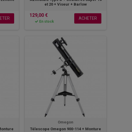
et 20 + Viseur + Barlow
129,00 €
ETER
ACHETER
En stock
Omegon
Monture
Télescope Omegon 900-114 + Monture