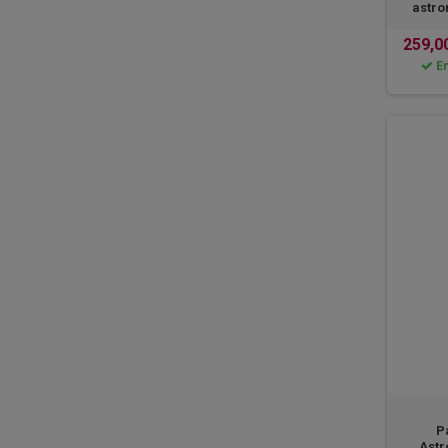
astro
259,0
En
P
Astr