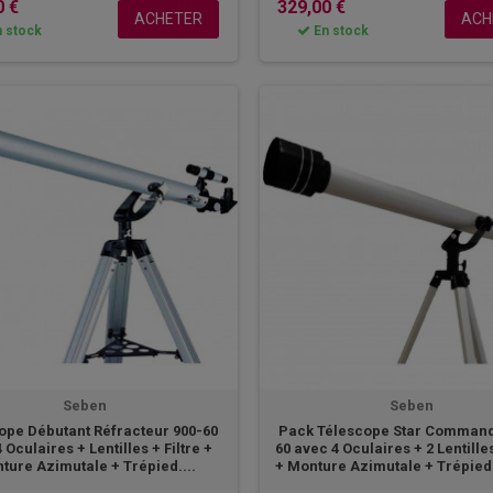
0 €
329,00 €
ACHETER
ACH
 stock
En stock
Seben
Seben
ope Débutant Réfracteur 900-60
Pack Télescope Star Command
 Oculaires + Lentilles + Filtre +
60 avec 4 Oculaires + 2 Lentilles
ture Azimutale + Trépied....
+ Monture Azimutale + Trépie