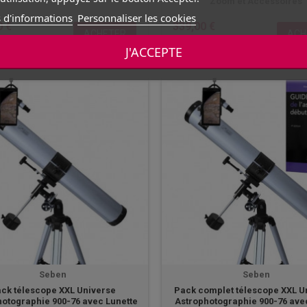
Zoom et Accessoires
 d'informations
Personnaliser les cookies
0 €
339,00 €
ACHETER
ACH
 stock
En stock
J'ACCEPTE
Seben
Seben
ck télescope XXL Universe
Pack complet télescope XXL U
hotographie 900-76 avec Lunette
Astrophotographie 900-76 av