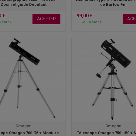
Zoom et guide Débutant
de Barlow +ni
0 €
99,00 €
ACHETER
ACH
 stock
En stock
Omegon
Omegon
cope Omegon 700-76 + Monture
Télescope Omegon 750-150 + 