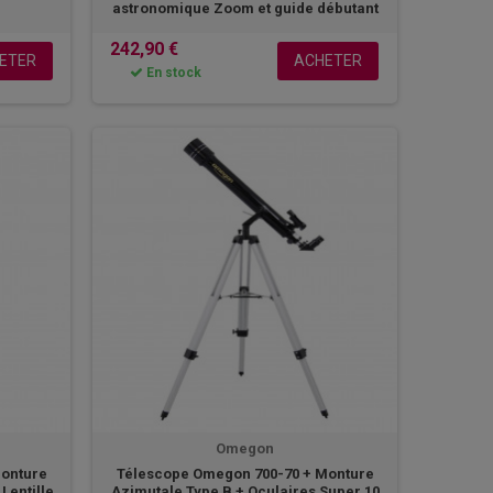
astronomique Zoom et guide débutant
242,90 €
ETER
ACHETER
En stock
Omegon
Monture
Télescope Omegon 700-70 + Monture
Lentille
Azimutale Type B + Oculaires Super 10