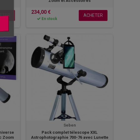
Zoom et Accessoires
234,00 €
ETER
ACHETER
En stock
Seben
niverse
Pack complet télescope XXL
ec Zoom
Astrophotographie 700-76 avec Lunette