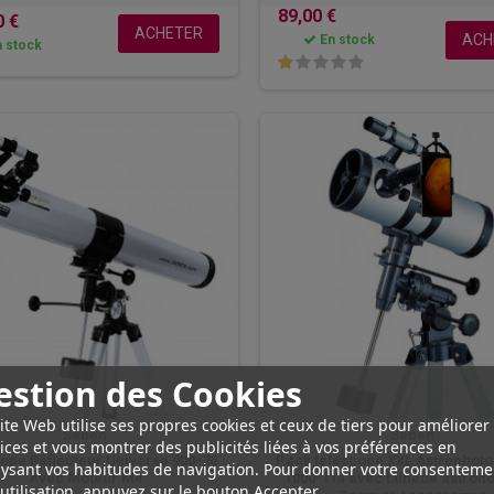
89,00 €
0 €
ACHETER
ACH
En stock
 stock
estion des Cookies
ite Web utilise ses propres cookies et ceux de tiers pour améliorer
Seben
Seben
ices et vous montrer des publicités liées à vos préférences en
ope Réflecteur Universe 900-76
Pack télescope XXL Astrophot
ysant vos habitudes de navigation. Pour donner votre consenteme
Avec Moteur M4
1000-114 avec Lunette astro
utilisation, appuyez sur le bouton Accepter.