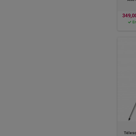
349,0
En
Téles