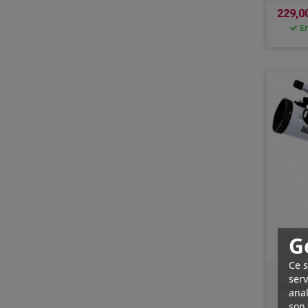
229,0
En
G
Ce s
serv
Télesc
anal
son 