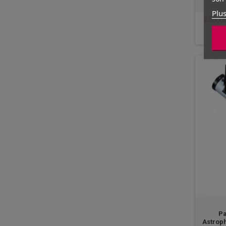
Plus
255,0
En
Pa
Astrop