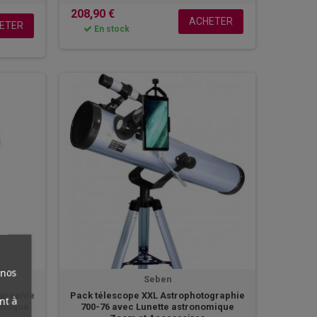
208,90 €
ACHETER
ETER
En stock
 nos
Seben
ographie
Pack télescope XXL Astrophotographie
nt à
nomique
700-76 avec Lunette astronomique