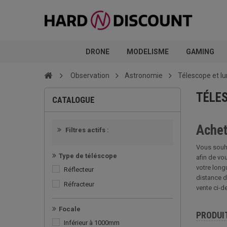
DRONE
MODELISME
GAMING
Observation
Astronomie
Télescope et lu
TÉLE
CATALOGUE
Achet
Filtres actifs :
Vous souh
Type de téléscope
afin de vo
votre long
Réflecteur
distance d
Réfracteur
vente ci-d
Focale
PRODUI
Inférieur à 1000mm