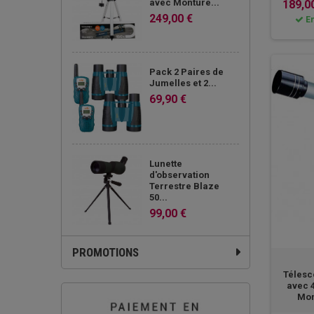
avec Monture...
189,0
249,00 €
En
Pack 2 Paires de
Jumelles et 2...
69,90 €
Lunette
d'observation
Terrestre Blaze
50...
99,00 €
PROMOTIONS
Télesc
avec 4
Mon