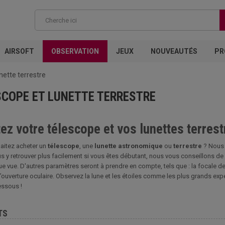
AIRSOFT
OBSERVATION
JEUX
NOUVEAUTÉS
PR
nette terrestre
SCOPE ET LUNETTE TERRESTRE
ez votre télescope et vos lunettes terrest
aitez acheter un
télescope
, une
lunette astronomique
ou
terrestre
? Nous a
us y retrouver plus facilement si vous êtes débutant, nous vous conseillons de c
ue vue. D'autres paramètres seront à prendre en compte, tels que : la focale de
’ouverture oculaire. Observez la lune et les étoiles comme les plus grands ex
essous !
TS