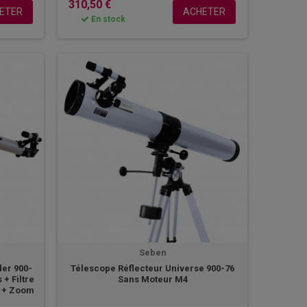
310,50 €
ETER
ACHETER
En stock
Seben
er 900-
Télescope Réflecteur Universe 900-76
 + Filtre
Sans Moteur M4
d + Zoom