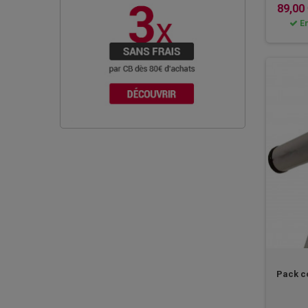
89,00
En
Pack c