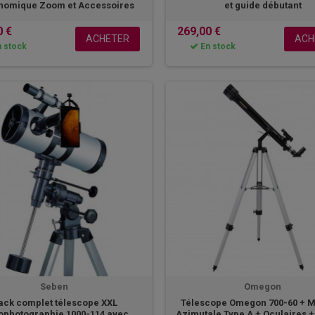
nomique Zoom et Accessoires
et guide débutant
0 €
269,00 €
ACHETER
ACH
 stock
En stock
Seben
Omegon
ack complet télescope XXL
Télescope Omegon 700-60 + 
ophotographie 1000-114 avec
Azimutale Type A + Oculaires + 