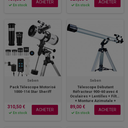
ACHETER
ACHETER
En stock
En stock
Seben
Seben
Pack Télescope Motorisé
Télescope Débutant
1000-114 Star Sheriff
Réfracteur 900-60 avec 4
Oculaires + Lentilles + Filtre
+ Monture Azimutale +
Trépied....
310,50 €
89,00 €
ACHETER
ACHETER
En stock
En stock