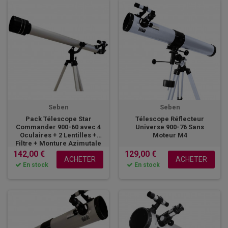
Seben
Seben
Pack Télescope Star
Télescope Réflecteur
Commander 900-60 avec 4
Universe 900-76 Sans
Oculaires + 2 Lentilles +
Moteur M4
Filtre + Monture Azimutale
+ Trépied + Zoom
142,00 €
129,00 €
ACHETER
ACHETER
En stock
En stock