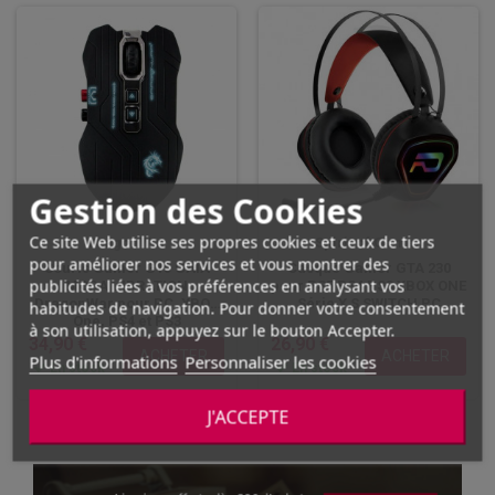
Gestion des Cookies
Ce site Web utilise ses propres cookies et ceux de tiers
DragonWar
Spirit of Gamer
pour améliorer nos services et vous montrer des
Souris Gamer G15 GAIA
Casque Gamer GTA 230
publicités liées à vos préférences en analysant vos
MOBA VIBRATION
pour PS5 PS4 PS3 XBOX ONE
DragonWar pour PC, XBOX
Série X S SWITCH PC
habitudes de navigation. Pour donner votre consentement
One, PS4 et PS3
à son utilisation, appuyez sur le bouton Accepter.
34,90 €
26,90 €
ACHETER
ACHETER
Plus d'informations
Personnaliser les cookies
En stock
En stock
J'ACCEPTE