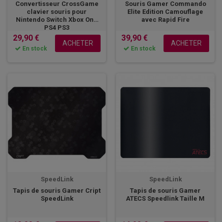
Convertisseur CrossGame
Souris Gamer Commando
clavier souris pour
Elite Edition Camouflage
Nintendo Switch Xbox One
avec Rapid Fire
PS4 PS3
29,90 €
39,90 €
ACHETER
ACHETER
En stock
En stock
SpeedLink
SpeedLink
Tapis de souris Gamer Cript
Tapis de souris Gamer
SpeedLink
ATECS Speedlink Taille M