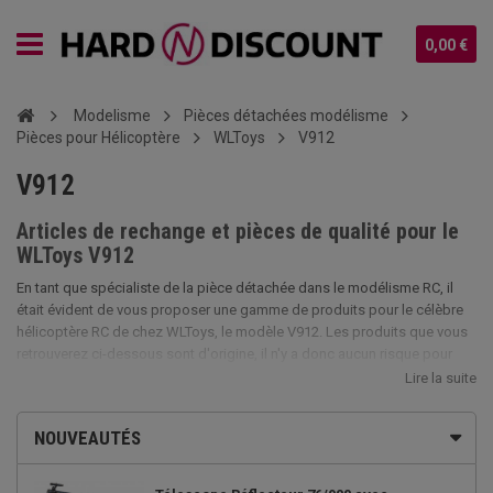
0,00 €
Modelisme
Pièces détachées modélisme
Pièces pour Hélicoptère
WLToys
V912
V912
Articles de rechange et pièces de qualité pour le
WLToys V912
En tant que spécialiste de la pièce détachée dans le modélisme RC, il
était évident de vous proposer une gamme de produits pour le célèbre
hélicoptère RC de chez WLToys, le modèle V912. Les produits que vous
retrouverez ci-dessous sont d'origine, il n'y a donc aucun risque pour
que les pièces que vous vous procurerez ici ne soient pas adaptables à
Lire la suite
votre V912 de chez WLToys. LE remplacement et l'installation des
nouvelles pièces se réalisent facilement cependant si vous êtes bloqué
NOUVEAUTÉS
ou si vous avez besoin d'aide vous avez la possibilité de nous contacter
par téléphone. Profitez de la livraison rapide et gratuite pour des achats
d'au minimum 39€ sur notre boutique de vente en ligne. Retrouvez toutes