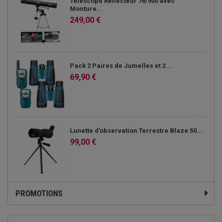
Télescope Réflecteur 76/900 avec
les pièces dont vous avez besoin, de qualité et aux grandes
Monture...
performances !!
249,00 €
Pack 2 Paires de Jumelles et 2...
69,90 €
Lunette d'observation Terrestre Blaze 50...
99,00 €
PROMOTIONS