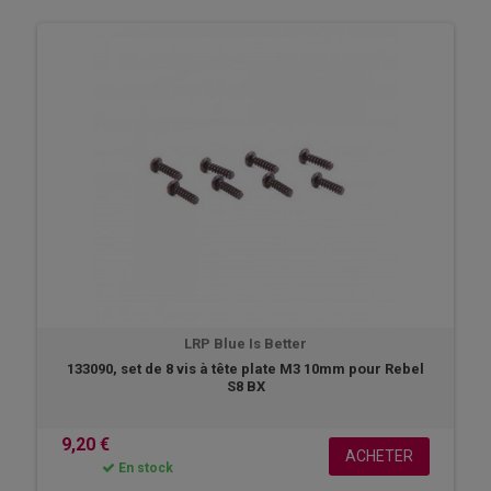
radiocommande et bien plus encore. Des pièces neuves provenant du
fabricant qui vont vous servir à remettre en état et a remplacer les pièces
défectueuses ou cassées sur votre modèle réduit. Découvrez ci
dessous toutes nos pièces de remplacement LRP dès maintenant.
LRP Blue Is Better
133090, set de 8 vis à tête plate M3 10mm pour Rebel
S8 BX
9,20 €
ACHETER
En stock