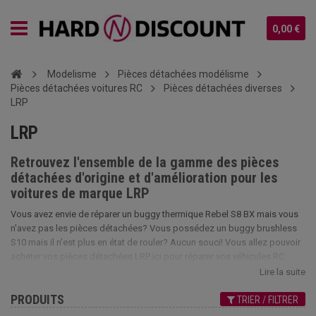
0,00 €
Modelisme
Pièces détachées modélisme
Pièces détachées voitures RC
Pièces détachées diverses
LRP
LRP
Retrouvez l'ensemble de la gamme des pièces
détachées d'origine et d'amélioration pour les
voitures de marque LRP
Vous avez envie de réparer un buggy thermique Rebel S8 BX mais vous
n'avez pas les pièces détachées? Vous possédez un buggy brushless
S10 mais il n'est plus en état de rouler? Aucun souci! Vous allez pouvoir
acheter vos pièces détachées LRP ici pour réparer vos véhicules RC.
Parmi notre BDD, vous allez trouver ici moteur, segmentation, coque,
Lire la suite
canopy, pignon d'entrainement, réservoir, roues, différentiel, cardans,
PRODUITS
train avant ou arrière, suspensions, pneus, chassis, servos, récepteur,
TRIER / FILTRER
pot d'échappement, cloche, embrayage, cylindre piston