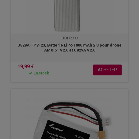
UDI R / C
U829A-FPV-23, Batterie LiPo 1000 mAh 2 S pour drone
AMX-51 V2.0 et U829A V2.0
19,99 €
ACHETER
En stock