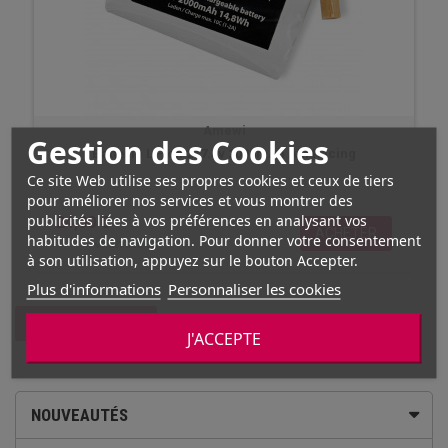
Amewi
Gestion des Cookies
Batterie Li-Ion 2s7.4v 2000mAh AM Racing
Ce site Web utilise ses propres cookies et ceux de tiers
pour améliorer nos services et vous montrer des
publicités liées à vos préférences en analysant vos
24,00 €
ACHETER
habitudes de navigation. Pour donner votre consentement
En stock
à son utilisation, appuyez sur le bouton Accepter.
Plus d'informations
Personnaliser les cookies
COMPARER
(
0
)
J'ACCEPTE
NOUVEAUTÉS