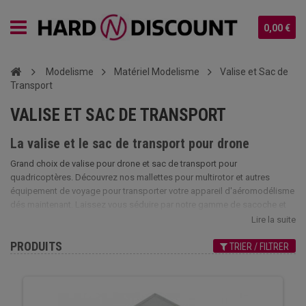
0,00 €
Modelisme
Matériel Modelisme
Valise et Sac de
Transport
VALISE ET SAC DE TRANSPORT
La valise et le sac de transport pour drone
Grand choix de valise pour drone et sac de transport pour
quadricoptères. Découvrez nos mallettes pour multirotor et autres
équipement de voyage pour transporter votre appareil d'aéromodélisme
dés maintenant. Laissez vous séduire par notre gamme de sacoche et
de flight case pour drones radiocommandés.
Lire la suite
PRODUITS
TRIER / FILTRER