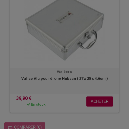
Walkera
Valise Alu pour drone Hubsan ( 27 x 25 x 4,6cm )
39,90 €
ACHETER
En stock
COMPARER
(
0
)