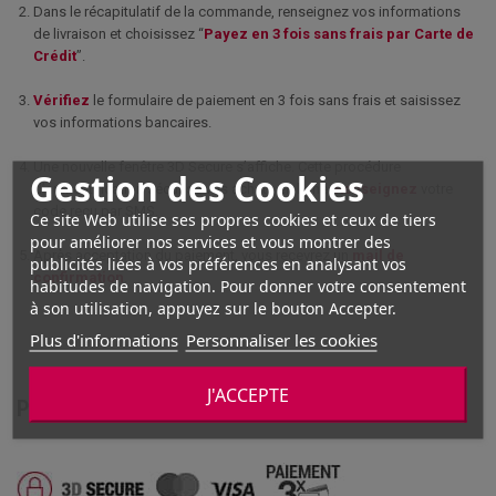
Dans le récapitulatif de la commande, renseignez vos informations
de livraison et choisissez “
Payez en 3 fois sans frais par Carte de
Crédit
”.
Vérifiez
le formulaire de paiement en 3 fois sans frais et saisissez
vos informations bancaires.
Une nouvelle fenêtre 3D Secure s’affiche. Cette procédure
Gestion des Cookies
d’authentification sécurise vos achats en ligne.
Renseignez
votre
code reçu par SMS.
Ce site Web utilise ses propres cookies et ceux de tiers
pour améliorer nos services et vous montrer des
Après acceptation du paiement, vous recevrez un
mail de
publicités liées à vos préférences en analysant vos
confirmation
.
habitudes de navigation. Pour donner votre consentement
à son utilisation, appuyez sur le bouton Accepter.
Plus d'informations
Personnaliser les cookies
J'ACCEPTE
PAIEMENT SÉCURISÉ