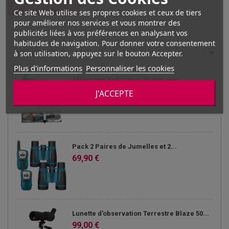
COMPARER
(
0
)
Ce site Web utilise ses propres cookies et ceux de tiers
pour améliorer nos services et vous montrer des
publicités liées à vos préférences en analysant vos
habitudes de navigation. Pour donner votre consentement
NOUVEAUTÉS
à son utilisation, appuyez sur le bouton Accepter.
Plus d'informations
Personnaliser les cookies
Télescope Réflecteur 76/900 avec
Monture...
J'ACCEPTE
249,00 €
Pack 2 Paires de Jumelles et 2...
69,90 €
Lunette d'observation Terrestre Blaze 50...
99,00 €