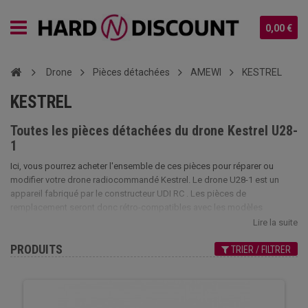
0,00 €
Drone
Pièces détachées
AMEWI
KESTREL
KESTREL
Toutes les pièces détachées du drone Kestrel U28-
1
Ici, vous pourrez acheter l'ensemble de ces pièces pour réparer ou
modifier votre drone radiocommandé Kestrel. Le drone U28-1 est un
appareil fabriqué par le constructeur UDI RC . Les pièces de
remplacement seront donc rétro-compatibles avec les modèles
suivants: Amewi Kestrel, U28-1 Udi RC, U28W Peregrine, U28 Freelander,
Lire la suite
UltraDrone Falcon. La liste de ces appareils est exhaustive et peut être
PRODUITS
amenée a évoluer. Faites l'achat de vos pièces pour Kestrel chez HnD.
TRIER / FILTRER