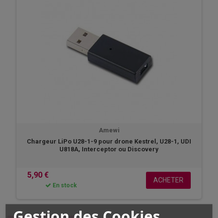
Amewi
Chargeur LiPo U28-1-9 pour drone Kestrel, U28-1, UDI
U818A, Interceptor ou Discovery
5,90 €
ACHETER
En stock
Gestion des Cookies