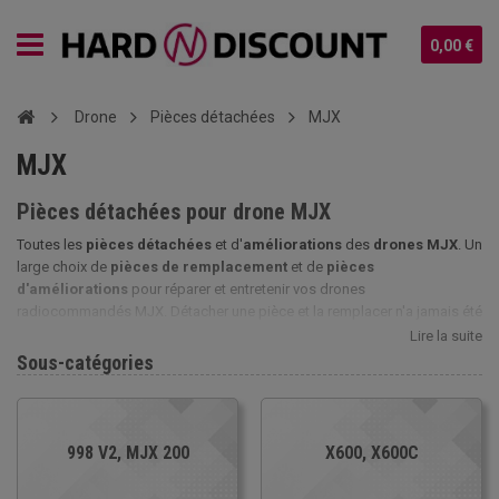
0,00 €
Drone
Pièces détachées
MJX
MJX
Pièces détachées pour drone MJX
Toutes les
pièces détachées
et d'
améliorations
des
drones MJX
. Un
large choix de
pièces de remplacement
et de
pièces
d'améliorations
pour réparer et entretenir vos drones
radiocommandés MJX. Détacher une pièce et la remplacer n'a jamais été
aussi simple avec nos solutions. Toutes les
pièces pour drone MJX
Lire la suite
sur notre site Hard-n-discount.fr. Tout le nécessaire pour dépanner et
Sous-catégories
réparer efficacement votre drone
X200
,
X300C
,
X400
,
X500
,
X600
,
X800
et
X101
... Le plus grand choix de pièce détachée MJX pour le
dépannage, la réparation, la personnalisation et l'entretien de votre
drone.
998 V2, MJX 200
X600, X600C