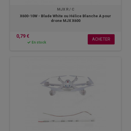
MJX R / C
X600-10W - Blade White ou Hélice Blanche A pour
drone MJX X600
0,79 €
ACHETER
En stock