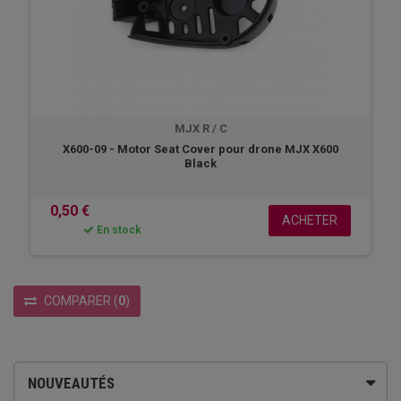
MJX R / C
X600-09 - Motor Seat Cover pour drone MJX X600
Black
0,50 €
ACHETER
En stock
COMPARER
(
0
)
NOUVEAUTÉS