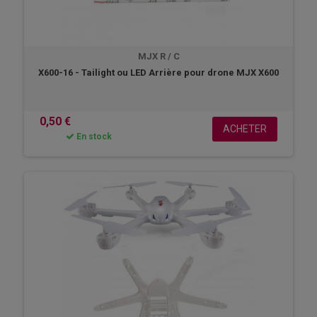
MJX R / C
X600-16 - Tailight ou LED Arrière pour drone MJX X600
0,50 €
ACHETER
En stock