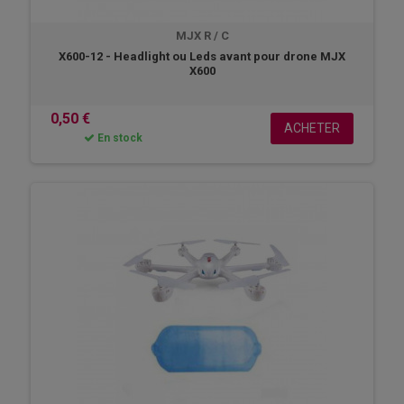
MJX R / C
X600-12 - Headlight ou Leds avant pour drone MJX
X600
0,50 €
ACHETER
En stock