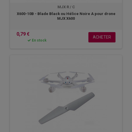
MJX R / C
X600-10B - Blade Black ou Hélice Noire A pour drone
MJX X600
0,79 €
ACHETER
En stock