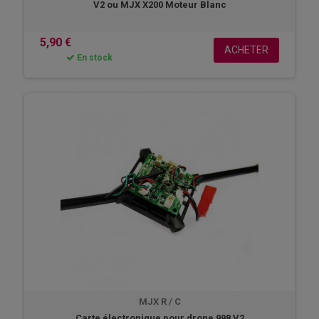
V2 ou MJX X200 Moteur Blanc
5,90 €
ACHETER
En stock
MJX R / C
Carte électronique pour drone 998 V2