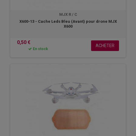
MJX R / C
X600-13 - Cache Leds Bleu (Avant) pour drone MJX
X600
0,50 €
ACHETER
En stock