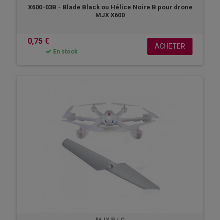
X600-03B - Blade Black ou Hélice Noire B pour drone
MJX X600
0,75 €
ACHETER
En stock
MJX R / C