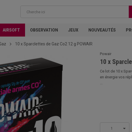
AIRSOFT
OBSERVATION
JEUX
NOUVEAUTÉS
PR
Gaz
10 x Sparclettes de Gaz Co2 12 g POWAIR
Powair
10 x Sparcl
Ce lot de 10 x Spa
en énergie vos rép
...
1