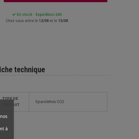
En stock - Expédition 24h
Chez vous entre le
12/08
et le
15/08
iche technique
TYPE DE
Sparclettes CO2
PRODUIT
 nos
nt à