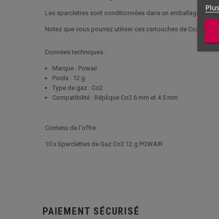
Plus
Les sparclettes sont conditionnées dans un emballage cartonné 
Notez que vous pourrez utiliser ces cartouches de Co2 avec
Données techniques :
Marque : Powair
Poids : 12 g
Type de gaz : Co2
Compatibilité : Réplique Co2 6 mm et 4.5 mm
Contenu de l'offre :
10 x Sparclettes de Gaz Co2 12 g POWAIR
PAIEMENT SÉCURISÉ