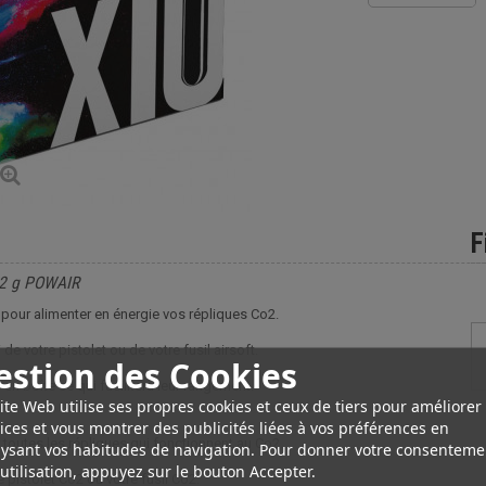
F
12 g POWAIR
 pour alimenter en énergie vos répliques Co2.
e votre pistolet ou de votre fusil airsoft.
estion des Cookies
 en boîte ce qui facilitera leur rangement.
ite Web utilise ses propres cookies et ceux de tiers pour améliorer
ices et vous montrer des publicités liées à vos préférences en
toutes les répliques qui fonctionnent au Co2.
ysant vos habitudes de navigation. Pour donner votre consenteme
utilisation, appuyez sur le bouton Accepter.
pistolet Co2 ou votre fusil Co2.