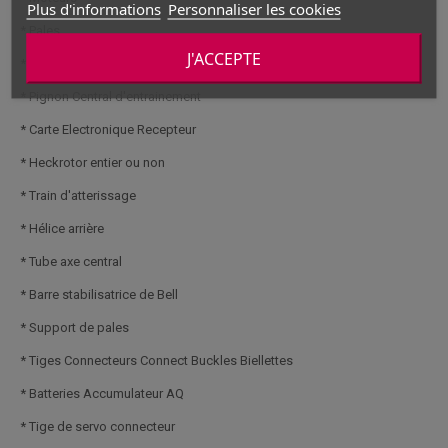
Plus d'informations
Personnaliser les cookies
* Pales
J'ACCEPTE
* Coque Canopy
* Pignon Central d'entrainement
* Carte Electronique Recepteur
* Heckrotor entier ou non
* Train d'atterissage
* Hélice arrière
* Tube axe central
* Barre stabilisatrice de Bell
* Support de pales
* Tiges Connecteurs Connect Buckles Biellettes
* Batteries Accumulateur AQ
* Tige de servo connecteur