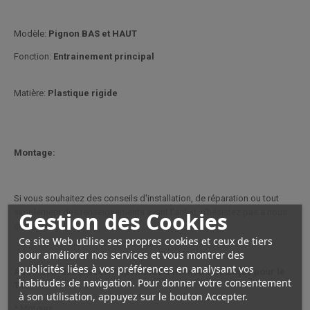
Modèle:
Pignon BAS et HAUT
Fonction:
Entrainement principal
Matière:
Plastique rigide
Montage:
Si vous souhaitez des conseils d'installation, de réparation ou tout
simplement des renseignements avant l'achat, n'hésistez pas a nous
Gestion des Cookies
contacter.
Ce site Web utilise ses propres cookies et ceux de tiers
pour améliorer nos services et vous montrer des
publicités liées à vos préférences en analysant vos
Autre liste des pièces disponibles dans notre boutique pour le
habitudes de navigation. Pour donner votre consentement
T40 :
à son utilisation, appuyez sur le bouton Accepter.
* Moteurs