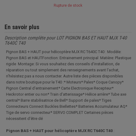
Rupture de stock
En savoir plus
Description complète pour LOT PIGNON BAS ET HAUT MJX T-40
T640C T40
Pignon BAS + HAUT pour hélicoptère MJX RC T640C T40 : Modèle:
Pignon BAS et HAUTFonction: Entrainement principal Matière: Plastique
rigide Montage: Si vous souhaitez des conseils d'installation, de
réparation ou tout simplement des renseignements avant l'achat,
n'hésistez pas a nous contacter. Autre liste des pièces disponibles
dans notre boutique pour le T40 :* Moteurs* Pales* Coque Canopy*
Pignon Central d'entrainement* Carte Electronique Recepteur*
Heckrotor entier ou non* Train d'atterissage* Hélice arrière* Tube axe
central* Barre stabilisatrice de Bell* Support de pales* Tiges
Connecteurs Connect Buckles Biellettes* Batteries Accumulateur AQ*
Tige de servo connecteur* SERVO COMPLET Certaines pièces
nécessitent d'être dé
Pignon BAS + HAUT pour hélicoptère MJX RC T640C T40
: