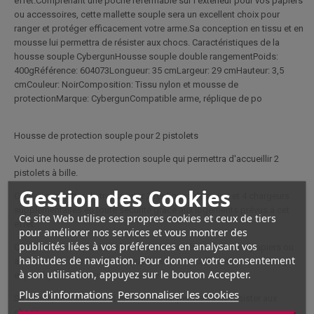
effet.Comprenant une poche refermable sur l'extérieur pour vos papiers
ou accessoires, cette mallette souple sera un excellent choix pour
ranger et protéger efficacement votre arme.Sa conception en tissu et en
mousse lui permettra de résister aux chocs. Caractéristiques de la
housse souple CybergunHousse souple double rangementPoids:
400gRéférence: 604073Longueur: 35 cmLargeur: 29 cmHauteur: 3,5
cmCouleur: NoirComposition: Tissu nylon et mousse de
protectionMarque: CybergunCompatible arme, réplique de po
Housse de protection souple pour 2 pistolets
Voici une housse de protection souple qui permettra d'accueillir 2
pistolets à bille.
Gestion des Cookies
Celle-ci permettra de transporter 2 répliques de poing et 4 chargeurs
supplémentaires en toute sécurité grâce aux logements prévus à cet
Ce site Web utilise ses propres cookies et ceux de tiers
effet.
pour améliorer nos services et vous montrer des
publicités liées à vos préférences en analysant vos
Comprenant une poche refermable sur l'extérieur pour vos papiers ou
habitudes de navigation. Pour donner votre consentement
accessoires, cette mallette souple sera un excellent choix pour ranger
à son utilisation, appuyez sur le bouton Accepter.
et protéger efficacement votre arme.
Plus d'informations
Personnaliser les cookies
Sa conception en tissu et en mousse lui permettra de résister aux
chocs.