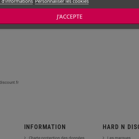
 d'informations
Personnaliser les cookies
J'ACCEPTE
 BUG
discount.fr
INFORMATION
HARD N DI
Charte protection des données
Les marques