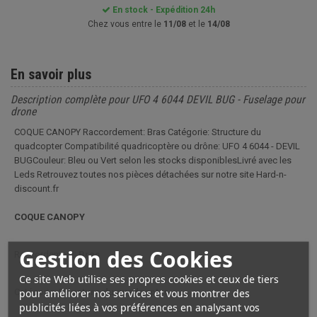
En stock - Expédition 24h
Chez vous entre le
11/08
et le
14/08
En savoir plus
Description complète pour UFO 4 6044 DEVIL BUG - Fuselage pour
drone
COQUE CANOPY Raccordement: Bras Catégorie: Structure du
quadcopter Compatibilité quadricoptère ou drône: UFO 4 6044 - DEVIL
BUGCouleur: Bleu ou Vert selon les stocks disponiblesLivré avec les
Leds Retrouvez toutes nos pièces détachées sur notre site Hard-n-
discount.fr
COQUE CANOPY
Gestion des Cookies
Raccordement:
Bras
Ce site Web utilise ses propres cookies et ceux de tiers
pour améliorer nos services et vous montrer des
Catégorie:
Structure du quadcopter
publicités liées à vos préférences en analysant vos