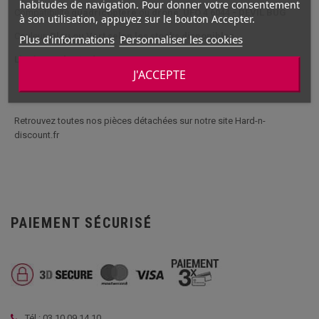
habitudes de navigation. Pour donner votre consentement
Compatibilité
quadricoptère
ou
drône
:
UFO 4 6044 - DEVIL BUG
à son utilisation, appuyez sur le bouton Accepter.
Couleur:
Bleu ou Vert selon les stocks disponibles
Plus d'informations
Personnaliser les cookies
Livré avec les Leds
J'ACCEPTE
Retrouvez toutes nos pièces détachées sur notre site Hard-n-
discount.fr
PAIEMENT SÉCURISÉ
Tél : 03 10 09 14 10