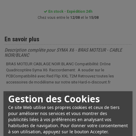
En stock - Expédition 24h
Chez vous entre le
12/08
et le
15/08
En savoir plus
Description complète pour SYMA X6 - BRAS MOTEUR - CABLE
NOIR/BLANC
BRAS MOTEUR CABLAGE NOIR BLANC Compatibilité: Drône
Quadricoptère Syma X6 Raccordement: A souder sur le
PCBCompatibilité avec Red Flip XXL T2M Retrouvez toutes les
accessoires de modélisme sur notre site Hard-n-discount.fr
BRAS MOTEUR CABLAGE NOIR BLANC
Gestion des Cookies
Ce site Web utilise ses propres cookies et ceux de tiers
Compatibilité:
Drône Quadricoptère Syma X6
pour améliorer nos services et vous montrer des
publicités liées à vos préférences en analysant vos
habitudes de navigation. Pour donner votre consentement
Raccordement:
A souder sur le PCB
à son utilisation, appuyez sur le bouton Accepter.