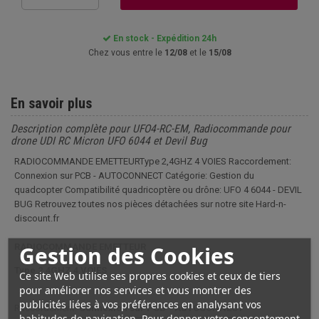
En stock - Expédition 24h
Chez vous entre le
12/08
et le
15/08
En savoir plus
Description complète pour UFO4-RC-EM, Radiocommande pour
drone UDI RC Micron UFO 6044 et Devil Bug
RADIOCOMMANDE EMETTEURType 2,4GHZ 4 VOIES Raccordement:
Connexion sur PCB - AUTOCONNECT Catégorie: Gestion du
quadcopter Compatibilité quadricoptère ou drône: UFO 4 6044 - DEVIL
BUG Retrouvez toutes nos pièces détachées sur notre site Hard-n-
discount.fr
Gestion des Cookies
RADIOCOMMANDE EMETTEUR
Type 2,4GHZ 4 VOIES
Ce site Web utilise ses propres cookies et ceux de tiers
pour améliorer nos services et vous montrer des
publicités liées à vos préférences en analysant vos
Raccordement:
Connexion sur PCB - AUTOCONNECT
habitudes de navigation. Pour donner votre consentement