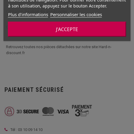
à son utilisation, appuyez sur le bouton Accepter.
Catégorie:
Gestion du quadcopter
Plus d'informations
Personnaliser les cookies
Compatibilité
quadricoptère
ou
drône
:
UFO 4 6044 - DEVIL BUG
J'ACCEPTE
Retrouvez toutes nos pièces détachées sur notre site Hard-n-
discount.fr
PAIEMENT SÉCURISÉ
Tél : 03 10 09 14 10