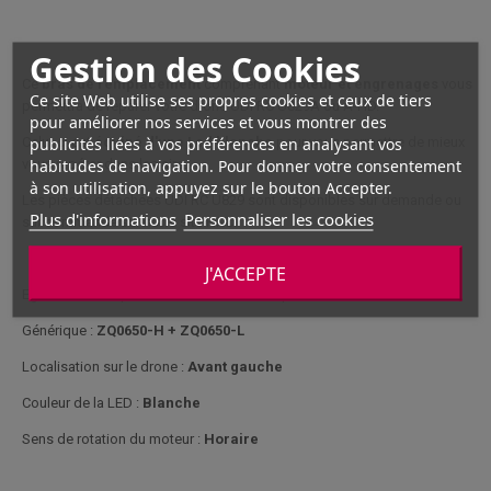
Gestion des Cookies
Ce
bras de remplacement
comprenant
moteur et engrenages
vous
Ce site Web utilise ses propres cookies et ceux de tiers
permettra de réparer votre drone UDI RC U829A ou A-HD.
pour améliorer nos services et vous montrer des
publicités liées à vos préférences en analysant vos
Celui-ci est
équipé d'une Led blanche
pour vous permettre de mieux
habitudes de navigation. Pour donner votre consentement
vous repérer dans les airs.
à son utilisation, appuyez sur le bouton Accepter.
Les pièces détachées UDI RC U829 sont disponibles sur demande ou
Plus d'informations
Personnaliser les cookies
sur commande sur notre site HND.
J'ACCEPTE
Egalement compatible avec le drone Zoopa Q650.
Générique :
ZQ0650-H + ZQ0650-L
Localisation sur le drone :
Avant gauche
Couleur de la LED :
Blanche
Sens de rotation du moteur :
Horaire