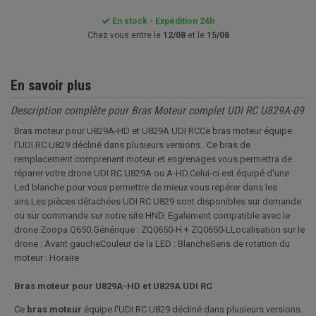
En stock - Expédition 24h
Chez vous entre le
12/08
et le
15/08
En savoir plus
Description complète pour Bras Moteur complet UDI RC U829A-09
Bras moteur pour U829A-HD et U829A UDI RCCe bras moteur équipe
l'UDI RC U829 décliné dans plusieurs versions. Ce bras de
remplacement comprenant moteur et engrenages vous permettra de
réparer votre drone UDI RC U829A ou A-HD.Celui-ci est équipé d'une
Led blanche pour vous permettre de mieux vous repérer dans les
airs.Les pièces détachées UDI RC U829 sont disponibles sur demande
ou sur commande sur notre site HND. Egalement compatible avec le
drone Zoopa Q650.Générique : ZQ0650-H + ZQ0650-LLocalisation sur le
drone : Avant gaucheCouleur de la LED : BlancheSens de rotation du
moteur : Horaire
Bras moteur pour U829A-HD et U829A UDI RC
Ce
bras moteur
équipe l'UDI RC U829 décliné dans plusieurs versions.