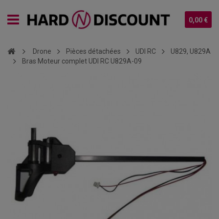
0,00 €
Drone
Pièces détachées
UDI RC
U829, U829A
Bras Moteur complet UDI RC U829A-09