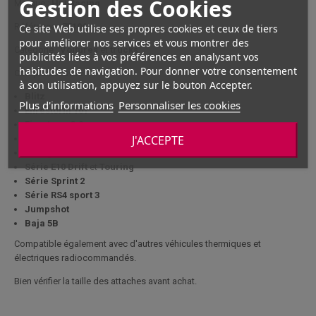
Gestion des Cookies
Marque :
Hpi Racing
Référence :
75106
Ce site Web utilise ses propres cookies et ceux de tiers
pour améliorer nos services et vous montrer des
Catégorie :
Voitures
et
trucks
publicités liées à vos préférences en analysant vos
habitudes de navigation. Pour donner votre consentement
Compatible avec :
à son utilisation, appuyez sur le bouton Accepter.
Blitz
Plus d'informations
Personnaliser les cookies
Efirestorm 10T
Firestorm 3.0
J'ACCEPTE
Pulse 4.6
Savage X
Série E10
Drift
et
Touring
Série Sprint 2
Série RS4 sport 3
Jumpshot
Baja 5B
Compatible également avec d'autres véhicules thermiques et
électriques radiocommandés.
Bien vérifier la taille des attaches avant achat.