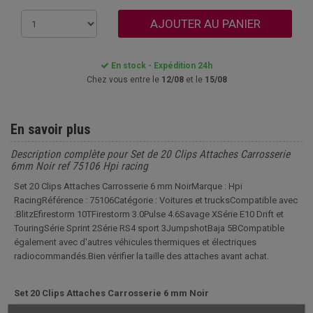
AJOUTER AU PANIER
En stock - Expédition 24h
Chez vous entre le
12/08
et le
15/08
En savoir plus
Description complète pour Set de 20 Clips Attaches Carrosserie
6mm Noir ref 75106 Hpi racing
Set 20 Clips Attaches Carrosserie 6 mm NoirMarque : Hpi
RacingRéférence : 75106Catégorie : Voitures et trucksCompatible avec
:BlitzEfirestorm 10TFirestorm 3.0Pulse 4.6Savage XSérie E10 Drift et
TouringSérie Sprint 2Série RS4 sport 3JumpshotBaja 5BCompatible
également avec d'autres véhicules thermiques et électriques
radiocommandés.Bien vérifier la taille des attaches avant achat.
Set 20 Clips
Attaches Carrosserie
6 mm
Noir