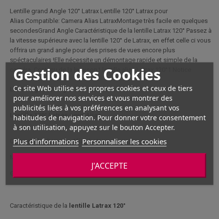
Lentille grand Angle 120° Latrax Lentille 120° Latrax pour
Alias Compatible: Camera Alias LatraxMontage très facile en quelques
secondesGrand Angle Caractéristique de la lentille Latrax 120° Passez à
la vitesse supérieure avec la lentille 120° de Latrax, en effet celle ci vous
offrira un grand angle pour des prises de vues encore plus
spéctaculaires !Elle nécessite un démontage rapide et simple de la
Gestion des Cookies
caméra. Contenu de la livraison1 lentille alias Latrax 120°1 Notice
Ce site Web utilise ses propres cookies et ceux de tiers
Lentille grand Angle 120° Latrax
pour améliorer nos services et vous montrer des
publicités liées à vos préférences en analysant vos
Lentille 120° Latrax pour Alias
habitudes de navigation. Pour donner votre consentement
à son utilisation, appuyez sur le bouton Accepter.
Plus d'informations
Personnaliser les cookies
Compatible:
Camera Alias Latrax
Montage très facile en quelques secondes
J'ACCEPTE
Grand Angle
Caractéristique de la
lentille Latrax 120°