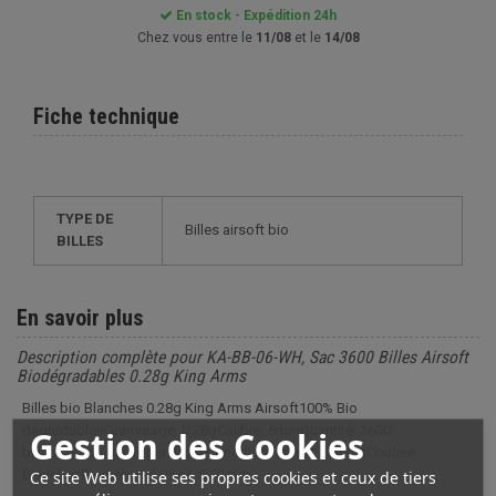
En stock - Expédition 24h
Chez vous entre le
11/08
et le
14/08
Fiche technique
TYPE DE
Billes airsoft bio
BILLES
En savoir plus
Description complète pour KA-BB-06-WH, Sac 3600 Billes Airsoft
Biodégradables 0.28g King Arms
Billes bio Blanches 0.28g King Arms Airsoft100% Bio
dégradablesGrammage: 0,28gCalibre: 6mmQuantité: 3600
Gestion des Cookies
billesComposition: plastiqueConditionnement: SachetCouleur:
blanchesDiamètre : 5.95 +/- 0.01mm
Ce site Web utilise ses propres cookies et ceux de tiers