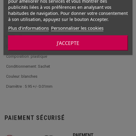
pour améliorer nos services et vous montrer des
Billes bio Blanches 0.28g King Arms Airsoft
publicités liées à vos préférences en analysant vos
habitudes de navigation. Pour donner votre consentement
100% Bio dégradables
à son utilisation, appuyez sur le bouton Accepter.
Grammage: 0,28g
Plus d'informations
Personnaliser les cookies
Calibre: 6mm
J'ACCEPTE
Quantité: 3600 billes
Composition: plastique
Conditionnement: Sachet
Couleur: blanches
Diamètre : 5.95 +/- 0.01mm
PAIEMENT SÉCURISÉ