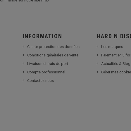
commande sur notre site HND.
INFORMATION
HARD N DI
Charte protection des données
Les marques
Conditions générales de vente
Paiement en 3 foi
Livraison et frais de port
Actualités & Blog
Compte professionnel
Gérer mes cooki
Contactez nous