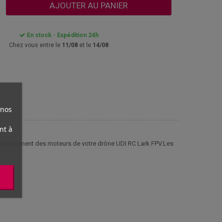
AJOUTER AU PANIER
En stock - Expédition 24h
Chez vous entre le
11/08
et le
14/08
 nos
nt à
efroissement des moteurs de votre drône UDI RC Lark FPV.Les