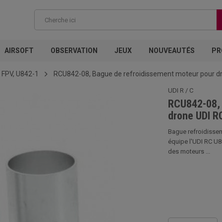
AIRSOFT
OBSERVATION
JEUX
NOUVEAUTÉS
PR
 FPV, U842-1
RCU842-08, Bague de refroidissement moteur pour d
UDI R / C
RCU842-08, 
drone UDI R
Bague refroidisse
équipe l'UDI RC U8
des moteurs ...