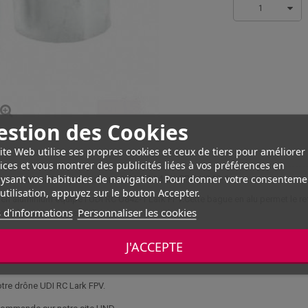
1
estion des Cookies
ite Web utilise ses propres cookies et ceux de tiers pour améliorer
ices et vous montrer des publicités liées à vos préférences en
ysant vos habitudes de navigation. Pour donner votre consenteme
issement moteur pour drone UDI RC LARK FPV U842-1
utilisation, appuyez sur le bouton Accepter.
n aluminium équipe l'UDI RC U842-1 Lark FPV.Cette bague en alu permet le r
 d'informations
Personnaliser les cookies
ande sur notre site HND.
J'ACCEPTE
tre drône UDI RC Lark FPV.