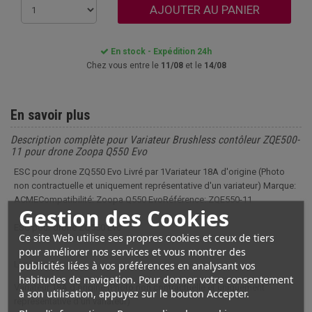
AJOUTER AU PANIER
En stock - Expédition 24h
Chez vous entre le
11/08
et le
14/08
En savoir plus
Description complète pour Variateur Brushless contôleur ZQE500-
11 pour drone Zoopa Q550 Evo
ESC pour drone ZQ550 Evo Livré par 1Variateur 18A d'origine (Photo
non contractuelle et uniquement représentative d'un variateur) Marque:
ACMECompatibilité: Zoopa Q550 EvoRéférence: ZQE550-11
Gestion des Cookies
ESC pour drone ZQ550 Evo
Ce site Web utilise ses propres cookies et ceux de tiers
pour améliorer nos services et vous montrer des
publicités liées à vos préférences en analysant vos
Livré par 1
habitudes de navigation. Pour donner votre consentement
Variateur 18A d'origine (Photo non contractuelle et uniquement
à son utilisation, appuyez sur le bouton Accepter.
représentative d'un variateur)