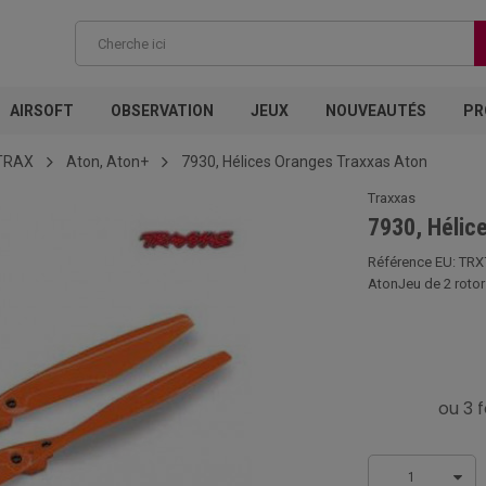
AIRSOFT
OBSERVATION
JEUX
NOUVEAUTÉS
PR
TRAX
Aton, Aton+
7930, Hélices Oranges Traxxas Aton
Traxxas
7930, Hélic
Référence EU: TRX
AtonJeu de 2 rotors
1