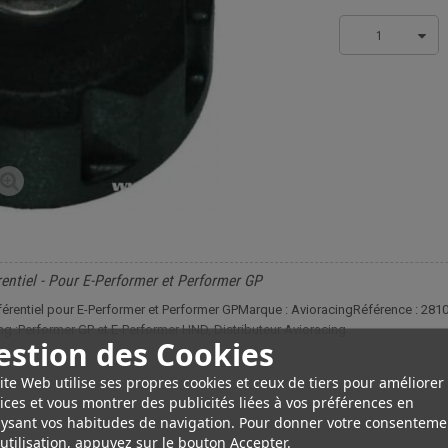
1
entiel - Pour E-Performer et Performer GP
ifférentiel pour E-Performer et Performer GPMarque : AvioracingRéférence : 281
cing :Performer GP et E-Performer HND, Distributeur Avioracing
estion des Cookies
ite Web utilise ses propres cookies et ceux de tiers pour améliorer
ices et vous montrer des publicités liées à vos préférences en
P
ysant vos habitudes de navigation. Pour donner votre consenteme
utilisation, appuyez sur le bouton Accepter.