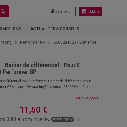
Connexion
0,00 €
OMOTIONS
ACTUALITÉS & CONSEILS
oracing
Performer GP
5600281023 - Boitier de
 Boitier de différentiel - Pour E-
t Performer GP
r différentiel pour Performer :Boitier de différentiel pour E-
rmer GPMarque : AvioracingRéférence : 281023Matière : ...
En savoir plus
11,50 €