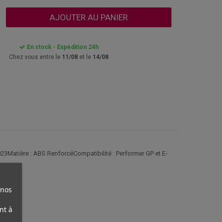
AJOUTER AU PANIER
En stock - Expédition 24h
Chez vous entre le
11/08
et le
14/08
023Matière : ABS RenforcéCompatibilité : Performer GP et E-
 nos
nt à