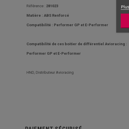
Plus
Référence :
281023
Matière : ABS Renforcé
Compatibilité : Performer GP et E-Performer
Compatibilité de ces boitier de différentiel Avioracing :
Performer GP et E-Performer
HND, Distributeur Avioracing