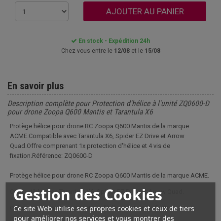
AJOUTER AU PANIER
En stock - Expédition 24h
Chez vous entre le
12/08
et le
15/08
En savoir plus
Description complète pour Protection d'hélice à l'unité ZQ0600-D
pour drone Zoopa Q600 Mantis et Tarantula X6
Protège hélice pour drone RC Zoopa Q600 Mantis de la marque
ACME.Compatible avec Tarantula X6, Spider EZ Drive et Arrow
Quad.Offre comprenant 1x protection d'hélice et 4 vis de
fixation.Référence: ZQ0600-D
Protège hélice pour drone RC Zoopa Q600 Mantis de la marque ACME.
Gestion des Cookies
Compatible avec Tarantula X6, Spider EZ Drive et Arrow Quad.
Ce site Web utilise ses propres cookies et ceux de tiers
Offre comprenant 1x protection d'hélice et 4 vis de fixation.
pour améliorer nos services et vous montrer des