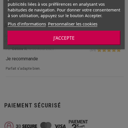
Référence: ZQ0600-D
publicités liées à vos préférences en analysant vos
habitudes de navigation. Pour donner votre consentement
à son utilisation, appuyez sur le bouton Accepter.
Plus d'informations
Personnaliser les cookies
Avis
Les avis pour Protection d'hélice à l'unité ZQ0600-D pour drone
J'ACCEPTE
Zoopa Q600 Mantis et Tarantula X6
Par
Céline R.
le
30 Aout 2023 :
(
5
/
5
)
Je recommande
Parfait s'adapte bien.
PAIEMENT SÉCURISÉ