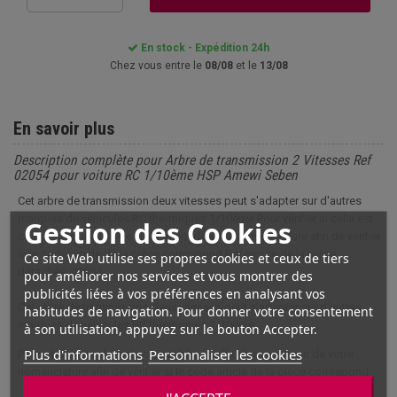
En stock - Expédition 24h
Chez vous entre le
08/08
et le
13/08
En savoir plus
Description complète pour Arbre de transmission 2 Vitesses Ref
02054 pour voiture RC 1/10ème HSP Amewi Seben
Cet arbre de transmission deux vitesses peut s'adapter sur d'autres
marques de véhicules RC thermiques 1/10ème.Pour vérifier si celui est
Gestion des Cookies
compatible, il suffit de vous munir de votre nomenclature afin de vérifier
si le code article de la pièce correspond.Référence de la pièce
Ce site Web utilise ses propres cookies et ceux de tiers
détachée: 02054
pour améliorer nos services et vous montrer des
publicités liées à vos préférences en analysant vos
Cet arbre de transmission deux vitesses peut s'adapter sur d'autres
habitudes de navigation. Pour donner votre consentement
marques de véhicules RC thermiques 1/10ème.
à son utilisation, appuyez sur le bouton Accepter.
Plus d'informations
Personnaliser les cookies
Pour vérifier si celui est compatible, il suffit de vous munir de votre
nomenclature afin de vérifier si le code article de la pièce correspond.