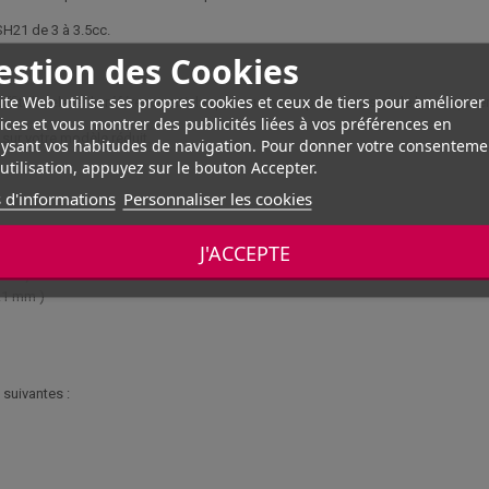
SH21 de 3 à 3.5cc.
estion des Cookies
ite Web utilise ses propres cookies et ceux de tiers pour améliorer
 suffit de relever la référence article que nous vous proposons et de la compare
ices et vous montrer des publicités liées à vos préférences en
 sur votre modèle réduit.
ysant vos habitudes de navigation. Pour donner votre consenteme
utilisation, appuyez sur le bouton Accepter.
 d'informations
Personnaliser les cookies
J'ACCEPTE
1 mm )
0.1 mm )
suivantes :