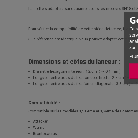
La tirette s'adaptera sur quasiment tous les moteurs SH18 et 
G
Ce s
Pour vérifier la compatibilité de cette pièce détachée, il vous
serv
Si la référence est identique, vous pouvez adapter cette pièce
anal
son 
Plus
Dimensions et côtes du lanceur :
Diamètre hexagone intérieur : 1.2 cm ( +- 0.1 mm )
Longueur entre trous de fixation côté tirette : 2.7 cm ( +- 0.
Longueur entre trous de fixation en diagonale : 3.8 cm ( +- 
Compatibilité :
Compatible sur les modèles 1/10ème et 1/8ème des gammes 
Attacker
Warrior
Brontosaurus