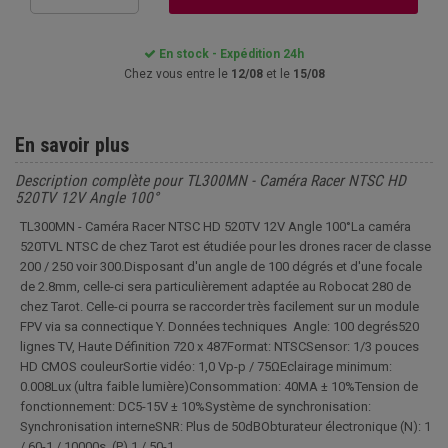
En stock - Expédition 24h
Chez vous entre le
12/08
et le
15/08
En savoir plus
Description complète pour TL300MN - Caméra Racer NTSC HD
520TV 12V Angle 100°
TL300MN - Caméra Racer NTSC HD 520TV 12V Angle 100°La caméra
520TVL NTSC de chez Tarot est étudiée pour les drones racer de classe
200 / 250 voir 300.Disposant d'un angle de 100 dégrés et d'une focale
de 2.8mm, celle-ci sera particulièrement adaptée au Robocat 280 de
chez Tarot. Celle-ci pourra se raccorder très facilement sur un module
FPV via sa connectique Y. Données techniques Angle: 100 degrés520
lignes TV, Haute Définition 720 x 487Format: NTSCSensor: 1/3 pouces
HD CMOS couleurSortie vidéo: 1,0 Vp-p / 75ΩEclairage minimum:
0.008Lux (ultra faible lumière)Consommation: 40MA ± 10%Tension de
fonctionnement: DC5-15V ± 10%Système de synchronisation:
Synchronisation interneSNR: Plus de 50dBObturateur électronique (N): 1
/ 60-1 / 10000s, (P) 1 / 50-1