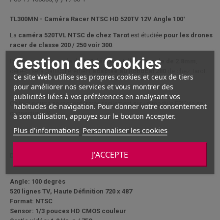
TL300MN - Caméra Racer NTSC HD 520TV 12V Angle 100°
La
caméra 520TVL NTSC de chez Tarot
est étudiée
pour les drones
racer de classe 200 / 250 voir 300
.
Gestion des Cookies
Disposant d'un
angle de 100 dégrés et d'une focale de 2.8mm
,
celle-ci sera particulièrement
adaptée au Robocat 280
de chez Tarot.
Ce site Web utilise ses propres cookies et ceux de tiers
pour améliorer nos services et vous montrer des
publicités liées à vos préférences en analysant vos
Celle-ci pourra se raccorder très facilement sur un module FPV via sa
habitudes de navigation. Pour donner votre consentement
connectique Y.
à son utilisation, appuyez sur le bouton Accepter.
Plus d'informations
Personnaliser les cookies
J'ACCEPTE
Données techniques
Angle: 100 degrés
520 lignes TV, Haute Définition 720 x 487
Format: NTSC
Sensor: 1/3 pouces HD CMOS couleur