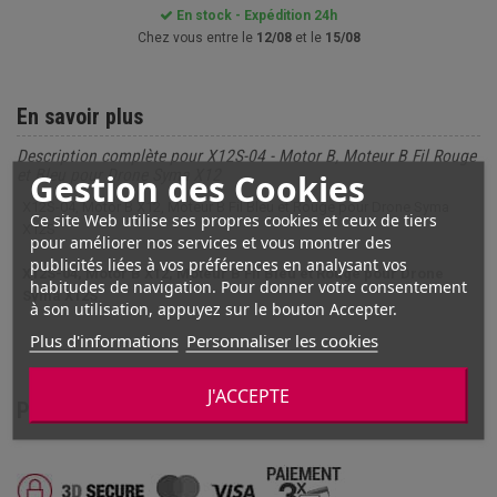
En stock - Expédition 24h
Chez vous entre le
12/08
et le
15/08
En savoir plus
Description complète pour X12S-04 - Motor B, Moteur B Fil Rouge
et Bleu pour Drone Syma X12
Gestion des Cookies
X12S-04, Motor B X12, Moteur B Fil Bleu et Rouge pour Drone Syma
Ce site Web utilise ses propres cookies et ceux de tiers
X12S
pour améliorer nos services et vous montrer des
publicités liées à vos préférences en analysant vos
X12S-04, Motor B X12, Moteur B Fil Bleu et Rouge pour Drone
habitudes de navigation. Pour donner votre consentement
Syma X12S
à son utilisation, appuyez sur le bouton Accepter.
Plus d'informations
Personnaliser les cookies
J'ACCEPTE
PAIEMENT SÉCURISÉ