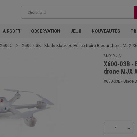
AIRSOFT
OBSERVATION
JEUX
NOUVEAUTÉS
PR
 X600C
X600-03B - Blade Black ou Hélice Noire B pour drone MJX X
MJX R / C
X600-03B - B
drone MJX 
X600-03B - Blade B
1