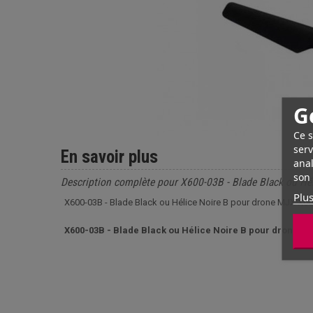
G
Ce s
serv
En savoir plus
anal
son 
Description complète pour X600-03B - Blade Black ou H
Plus
X600-03B - Blade Black ou Hélice Noire B pour drone MJX X
X600-03B - Blade Black ou Hélice Noire B pour drone M