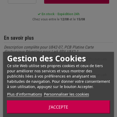
En stock - Expédition 24h
Chez vous entre le
12/08
et le
15/08
En savoir plus
Description complète pour U842-07, PCB Platine Carte
électronique Récepteur pour Lark FPV U842-1
Gestion des Cookies
U842-07, PCB Platine Carte électronique Récepteur pour Produit Lark
FPV U842-1
Ce site Web utilise ses propres cookies et ceux de tiers
pour améliorer nos services et vous montrer des
U842-07, PCB Platine Carte électronique Récepteur pour Produit Lark
publicités liées à vos préférences en analysant vos
FPV U842-1
habitudes de navigation. Pour donner votre consentement
à son utilisation, appuyez sur le bouton Accepter.
Plus d'informations
Personnaliser les cookies
J'ACCEPTE