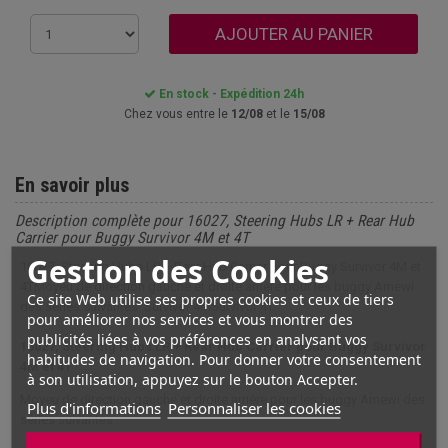
AJOUTER AU PANIER
En stock - Expédition 24h
Chez vous entre le
12/08
et le
15/08
En savoir plus
Description complète pour 16027, Steering Hubs LR + Rear Hub
Carrier pour Buggy Survivor 4M et 4T
Gestion des Cookies
16027, Steering Hubs LR + Rear Hub Carrier pour Buggy Survivor 4M et
4TMoyeu de direction gauche et droite arrière pour les buggy Amewi
Ce site Web utilise ses propres cookies et ceux de tiers
des séries suivantes :Survivor 4MSurvivor 4T
pour améliorer nos services et vous montrer des
publicités liées à vos préférences en analysant vos
16027, Steering Hubs LR + Rear Hub Carrier pour Buggy Survivor
habitudes de navigation. Pour donner votre consentement
4M et 4T
à son utilisation, appuyez sur le bouton Accepter.
Moyeu de direction gauche et droite arrière pour les buggy Amewi des
Plus d'informations
Personnaliser les cookies
séries suivantes :