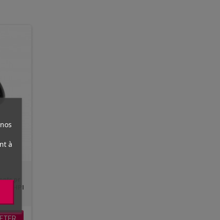
 nos
nt à
dents pr
int 2 HPI
ETER