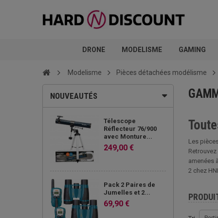
DRONE
MODELISME
GAMING
Modelisme
Pièces détachées modélisme
GAMM
NOUVEAUTÉS
Télescope
Toute
Réflecteur 76/900
avec Monture...
Les pièces
249,00 €
Retrouvez 
amenées à 
2 chez HN
Pack 2 Paires de
Jumelles et 2...
PRODUI
69,90 €