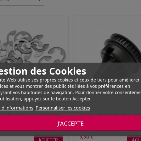
inence
estion des Cookies
ite Web utilise ses propres cookies et ceux de tiers pour améliorer
ices et vous montrer des publicités liées à vos préférences en
ysant vos habitudes de navigation. Pour donner votre consenteme
utilisation, appuyez sur le bouton Accepter.
 d'informations
Personnaliser les cookies
HPI Racing
Circlips 3mm par 10 Hpi racing
85022, Boitier différentiel 32 
voiture RC Drift/Piste Série Spr
J'ACCEPTE
Racing
9,90 €
ACHETER
ACH