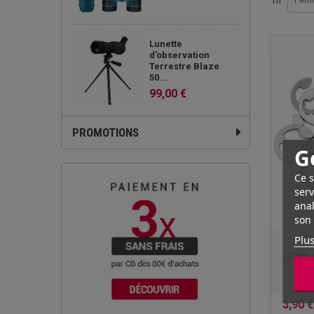
Tri
Pert
Lunette
d'observation
Terrestre Blaze
50...
99,00 €
PROMOTIONS
G
Ce s
serv
anal
son 
Plus
Z243, 
3,90 €