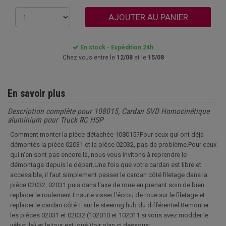
AJOUTER AU PANIER
En stock - Expédition 24h
Chez vous entre le
12/08
et le
15/08
En savoir plus
Description complète pour 108015, Cardan SVD Homocinétique
aluminium pour Truck RC HSP
Comment monter la pièce détachée 108015?Pour ceux qui ont déjà
démontés la pièce 02031 et la pièce 02032, pas de problème.Pour ceux
qui n'en sont pas encore là, nous vous invitons à reprendre le
démontage depuis le départ.Une fois que votre cardan est libre et
accessible, il faut simplement passer le cardan côté filetage dans la
pièce 02032, 02031 puis dans l'axe de roue en prenant soin de bien
replacer le roulement.Ensuite visser l'écrou de roue sur le filetage et
replacer le cardan côté T sur le steering hub du différentiel.Remonter
les pièces 02031 et 02032 (102010 et 102011 si vous avez modder le
véhicule) et le tour est joué.Voir plan ci dessous: