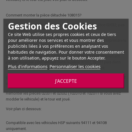
Comment monter la pièce détachée 108015?
Gestion des Cookies
Pour ceux qui ont déjà démontés la pièce 02031 et la pièce 02032, pas
de problème.
Ce site Web utilise ses propres cookies et ceux de tiers
pour améliorer nos services et vous montrer des
Pour ceux qui n'en sont pas encore là, nous vous invitons à reprendre le
publicités liées à vos préférences en analysant vos
démontage depuis le départ.
habitudes de navigation. Pour donner votre consentement
Une fois que votre cardan est libre et accessible, il faut simplement
à son utilisation, appuyez sur le bouton Accepter.
passer le cardan côté filetage dans la pièce 02032, 02031 puis dans
Plus d'informations
Personnaliser les cookies
l'axe de roue en prenant soin de bien replacer le roulement.
Ensuite visser l'écrou de roue sur le filetage et replacer le cardan côté T
J'ACCEPTE
sur le steering hub du différentiel.
Remonter les pièces 02031 et 02032 (102010 et 102011 si vous avez
modder le véhicule) et le tour est joué.
Voir plan ci dessous:
Compatible avec les véhicules HSP suivants 94111 et 94108
uniquement.