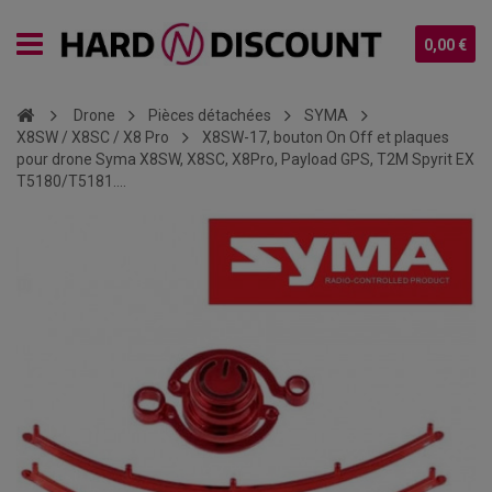
0,00 €
Drone
Pièces détachées
SYMA
X8SW / X8SC / X8 Pro
X8SW-17, bouton On Off et plaques
pour drone Syma X8SW, X8SC, X8Pro, Payload GPS, T2M Spyrit EX
T5180/T5181....