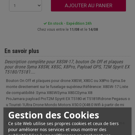
AJOUTER AU PANIER
En stock - Expédition 24h
Chez vous entre le
11/08
et le
14/08
En savoir plus
Description complète pour X8SW-17, bouton On Off et plaques
pour drone Syma X8SW, X8SC, X8Pro, Payload GPS, T2M Spyrit EX
T5180/T5181....
Bouton On Off et plaques pour drone X8SW, X8SC ou X8Pro Syma.Se
monte directement sur le fuselage supérieur.Référence: X8SW-17 Liste
de compatibilité :Syma X8SWSyma X8SCSyma X8
ProJamara payload ProT2M Spyrit EX T5180 et T5181IRdrone Pegasus o
u Tourist-1Ultra Drone Mondo Motors X50.0 (X48.0 Wifi à partir de mi
2018)
Gestion des Cookies
Ce site Web utilise ses propres cookies et ceux de tiers
Bouton On Off
et
plaques
pour drone
X8SW
,
X8SC
ou
X8Pro Syma
.
pour améliorer nos services et vous montrer des
Se monte directement sur le fuselage supérieur.