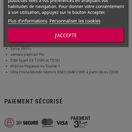
publicités liées à vos préférences en analysant vos
habitudes de navigation. Pour donner votre consentement
Référence:
X8SW-17
à son utilisation, appuyez sur le bouton Accepter.
Plus d'informations
Personnaliser les cookies
Liste de compatibilité :
J'ACCEPTE
Syma X8SW
Syma X8SC
Syma X8 Pro
Jamara payload Pro
T2M Spyrit EX T5180 et T5181
IRdrone Pegasus ou Tourist-1
Ultra Drone Mondo Motors X50.0 (X48.0 Wifi à partir de mi 2018)
PAIEMENT SÉCURISÉ