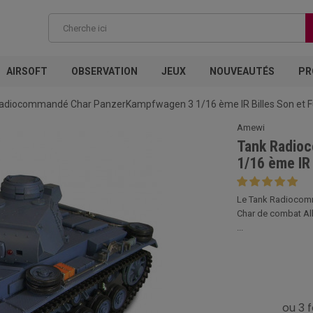
AIRSOFT
OBSERVATION
JEUX
NOUVEAUTÉS
PR
adiocommandé Char PanzerKampfwagen 3 1/16 ème IR Billes Son et
Amewi
Tank Radio
1/16 ème IR
Le Tank Radiocomm
Char de combat All
...