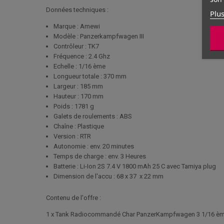
Données techniques :
Plus
Marque : Amewi
Modèle : Panzerkampfwagen III
Contrôleur : TK7
Fréquence : 2.4 Ghz
Echelle : 1/16 ème
Longueur totale : 370 mm
Largeur : 185 mm
Hauteur : 170 mm
Poids : 1781 g
Galets de roulements : ABS
Chaîne : Plastique
Version : RTR
Autonomie : env. 20 minutes
Temps de charge : env. 3 Heures
Batterie : Li-Ion 2S 7.4 V 1800 mAh 25 C avec Tamiya plug
Dimension de l'accu : 68 x 37 x 22 mm
Contenu de l'offre :
1 x Tank Radiocommandé Char PanzerKampfwagen 3 1/16 ème 