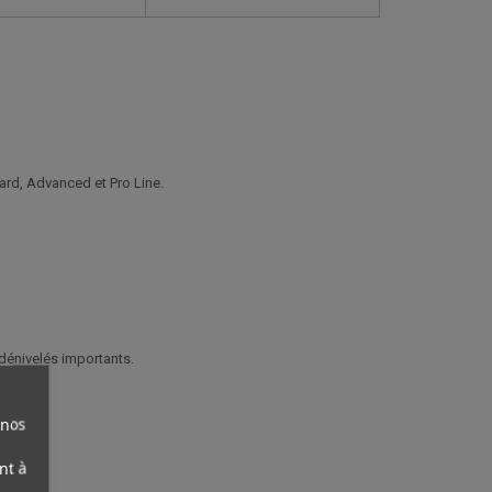
rd, Advanced et Pro Line.
 dénivelés importants.
 nos
nt à