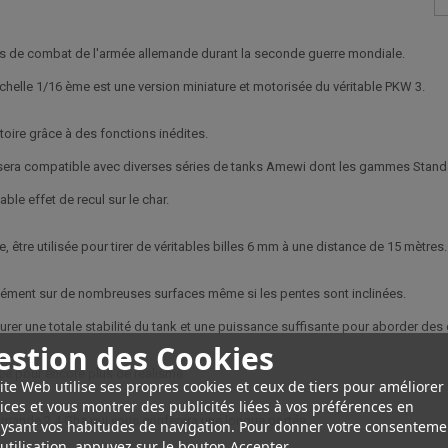
ars de combat de l'armée allemande durant la seconde guerre mondiale.
elle 1/16 ème est une version miniature et motorisée du véritable PKW 3.
toire grâce à des fonctions inédites.
sera compatible avec diverses séries de tanks Amewi dont les gammes Standa
able effet de recul sur le char.
, être utilisée pour tirer de véritables billes 6 mm à une distance de 15 mètres.
ément sur de nombreuses surfaces même si les pentes sont inclinées.
surer une totale stabilité du tank et une puissance suffisante pour aborder des
estion des Cookies
e pour encore plus de réalisme.
ite Web utilise ses propres cookies et ceux de tiers pour améliorer
ices et vous montrer des publicités liées à vos préférences en
mmande 2.4 Ghz qui vous confèrera une longue portée.
ysant vos habitudes de navigation. Pour donner votre consenteme
utilisation, appuyez sur le bouton Accepter.