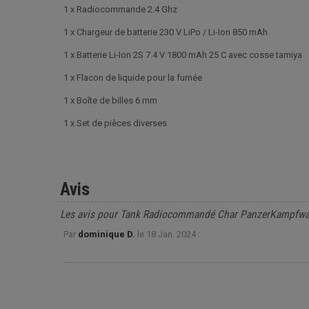
1 x Radiocommande 2.4 Ghz
1 x Chargeur de batterie 230 V LiPo / Li-Ion 850 mAh
1 x Batterie Li-Ion 2S 7.4 V 1800 mAh 25 C avec cosse tamiya
1 x Flacon de liquide pour la fumée
1 x Boîte de billes 6 mm
1 x Set de pièces diverses
Avis
Les avis pour Tank Radiocommandé Char PanzerKampfwag
Par
dominique D.
le
18 Jan. 2024 :