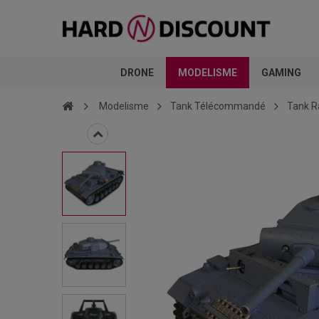
DRONE
MODELISME
GAMING
Modelisme
Tank Télécommandé
Tank R