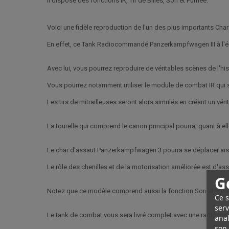
Il dispose des fonctions IR, Tir de Billes, Son et Fumée.
Voici une fidèle reproduction de l'un des plus importants Ch
En effet, ce Tank Radiocommandé Panzerkampfwagen III à l'éch
Avec lui, vous pourrez reproduire de véritables scènes de l'his
Vous pourrez notamment utiliser le module de combat IR qui 
Les tirs de mitrailleuses seront alors simulés en créant un vérit
La tourelle qui comprend le canon principal pourra, quant à elle
Le char d'assaut Panzerkampfwagen 3 pourra se déplacer ais
Le rôle des chenilles et de la motorisation améliorée est d'as
G
Notez que ce modèle comprend aussi la fonction Son et Fumé
Ce s
serv
Le tank de combat vous sera livré complet avec une radioco
anal
son 