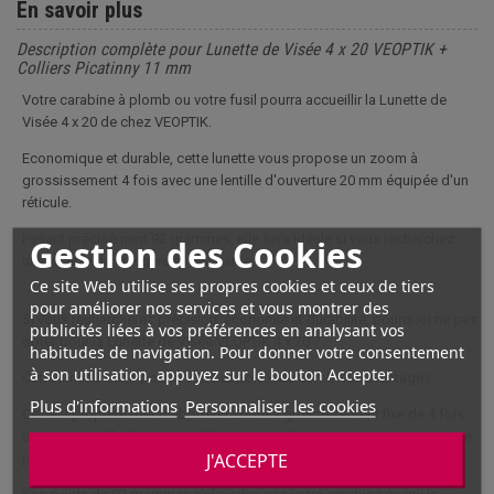
En savoir plus
Description complète pour Lunette de Visée 4 x 20 VEOPTIK +
Colliers Picatinny 11 mm
Votre carabine à plomb ou votre fusil pourra accueillir la Lunette de
Visée 4 x 20 de chez VEOPTIK.
Economique et durable, cette lunette vous propose un zoom à
grossissement 4 fois avec une lentille d'ouverture 20 mm équipée d'un
réticule.
Pesant précisément 92 grammes, elle sera idéale si vous recherchez
Gestion des Cookies
une lunette de tir légère et résistante.
Ce site Web utilise ses propres cookies et ceux de tiers
pour améliorer nos services et vous montrer des
Si vous rechercherez précision, économie et durabilité, pourquoi ne pas
publicités liées à vos préférences en analysant vos
opter pour la Lunette de Visée VEOPTIK 4 x 20 ?
habitudes de navigation. Pour donner votre consentement
à son utilisation, appuyez sur le bouton Accepter.
Cette lunette de tir pourra vous apporter de nombreux avantages.
Plus d'informations
Personnaliser les cookies
Celle-ci propose tout d'abord un zoom à grossissement fixe de 4 fois
avec une lentille d'ouverture 20 mm et un réticule pour obtenir une visée
J'ACCEPTE
précise.