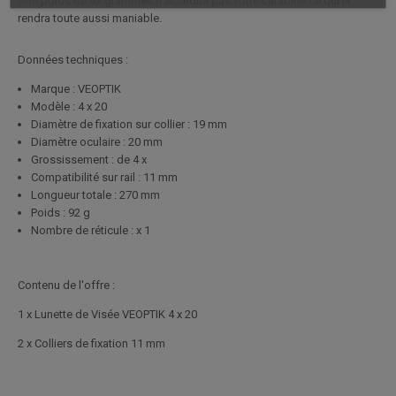
Son poids de 92 grammes n'alourdira pas votre carabine ce qui la
rendra toute aussi maniable.
Données techniques :
Marque : VEOPTIK
Modèle : 4 x 20
Diamètre de fixation sur collier : 19 mm
Diamètre oculaire : 20 mm
Grossissement : de 4 x
Compatibilité sur rail : 11 mm
Longueur totale : 270 mm
Poids : 92 g
Nombre de réticule : x 1
Contenu de l'offre :
1 x Lunette de Visée VEOPTIK 4 x 20
2 x Colliers de fixation 11 mm