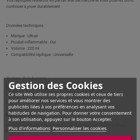
Vos répliques resteront en parfait état de marche et vous pourrez donc
continuer à jouer durablement.
Données techniques :
Marque : Ultrair
Produit inflammable : Oui
Volume : 220 ml
Compatibilité réplique : Universelle
Contenu de la livraison :
Gestion des Cookies
5 x Huiles de Silicone Airsoft Universelle Ultrair 220 ml
Ce site Web utilise ses propres cookies et ceux de tiers
pour améliorer nos services et vous montrer des
publicités liées à vos préférences en analysant vos
habitudes de navigation. Pour donner votre consentement
Accessoires
à son utilisation, appuyez sur le bouton Accepter.
Accessoires pour 5 x Huiles de Silicone Airsoft Ultrair 220 ml
Plus d'informations
Personnaliser les cookies
Universelle