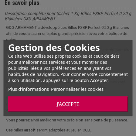
En savoir plus
Description complète pour Sachet 1 Kg Billes PSBP Perfect 0.20 g
Blanches G&G ARMAMENT
G&G ARMAMENT a développé ces Billes PSBP Perfect 0.20 g Blanches
afin de vous assurer une plus grande précision avec votre réplique de
poing.
Gestion des Cookies
Que vous disposiez d'un pistolet à bille débutant ou d'une réplique plus
Ce site Web utilise ses propres cookies et ceux de tiers
sophistiquée, vous apprécierez la tolérance de ces billes airsoft.
pour améliorer nos services et vous montrer des
Celles-ci vous seront délivrées en Sachet de 1 Kg.
publicités liées à vos préférences en analysant vos
habitudes de navigation. Pour donner votre consentement
à son utilisation, appuyez sur le bouton Accepter.
Les Billes G&G ARMAMENT PSBP Perfect 0.20 g 6 mm Blanches vont
dynamiser votre style de jeu tout en le rendant plus précis.
Plus d'informations
Personnaliser les cookies
En effet, ces billes aux caractéristiques remarquables et à la
J'ACCEPTE
conception parfaite vous permettront d'exploiter à fond votre réplique
de poing.
Vous pourrez ainsi améliorer votre précision sans perte de puissance.
Ces billes airsoft seront adaptées au jeu en CQB.