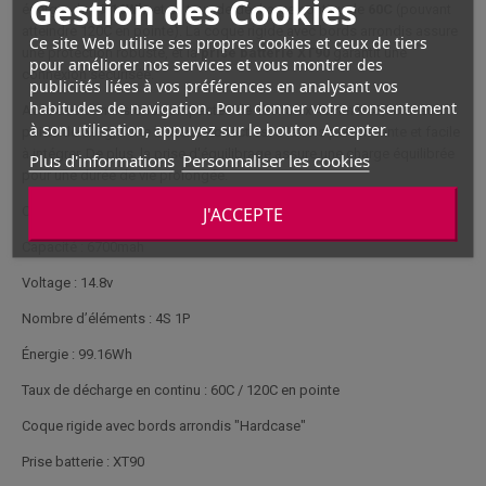
Gestion des Cookies
énergie de
99.16Wh
, et un taux de décharge continu de
60C
(pouvant
atteindre 120C en pointe). La coque rigide avec bords arrondis assure
Ce site Web utilise ses propres cookies et ceux de tiers
une protection robuste, et la
prise batterie XT90
garantit une
pour améliorer nos services et vous montrer des
connexion sécurisée.
publicités liées à vos préférences en analysant vos
habitudes de navigation. Pour donner votre consentement
Avec des dimensions compactes de 139mm x 46mm x 45,5mm et un
à son utilisation, appuyez sur le bouton Accepter.
poids de 593g, cette batterie Konect est à la fois performante et facile
à intégrer. De plus, la prise d'équilibrage assure une charge équilibrée
Plus d'informations
Personnaliser les cookies
pour une durée de vie prolongée.
J'ACCEPTE
Caractéristiques
Capacité : 6700mah
Voltage : 14.8v
Nombre d’éléments : 4S 1P
Énergie : 99.16Wh
Taux de décharge en continu : 60C / 120C en pointe
Coque rigide avec bords arrondis "Hardcase"
Prise batterie : XT90