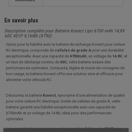
En savoir plus
Description complète pour Batterie Konect Lipo 6700 mAh 14,8V
60C 4S1P 9,16Wh (XT90)
Optez pour la fiabilité avec la batterie de rechange Konect pour voiture
RC électrique, composée de
cellules de grade A
pour une durabilité
exceptionnelle. Avec une capacité de
6700mAh
, un voltage de
14.8V
, et
un taux de décharge continu de
60C
, cette batterie assure des
performances optimales. Compacte, légère et munie de consignes de
bon usage, la batterie Konect offre une solution sûre et efficace pour
alimenter votre véhicule RC
Découvrez la batterie
Konect
, synonyme d'une alimentation de qualité
pour votre voiture RC électrique. Dotée de cellules de grade A, cette
batterie garantit une fiabilité exceptionnelle avec une capacité de
6700mAh et un voltage de 14.8V, idéal pour des performances
optimales.
Les caractéristiques comprennent un nombre d'éléments
4S 1P,
une