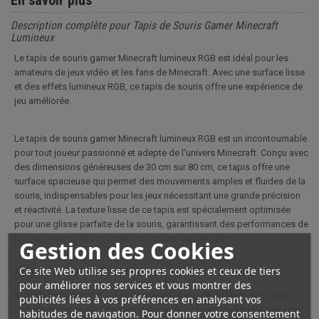
En savoir plus
Description complète pour Tapis de Souris Gamer Minecraft
Lumineux
Le tapis de souris gamer Minecraft lumineux RGB est idéal pour les
amateurs de jeux vidéo et les fans de Minecraft. Avec une surface lisse
et des effets lumineux RGB, ce tapis de souris offre une expérience de
jeu améliorée.
Le tapis de souris gamer Minecraft lumineux RGB est un incontournable
pour tout joueur passionné et adepte de l'univers Minecraft. Conçu avec
des dimensions généreuses de 30 cm sur 80 cm, ce tapis offre une
surface spacieuse qui permet des mouvements amples et fluides de la
souris, indispensables pour les jeux nécessitant une grande précision
et réactivité. La texture lisse de ce tapis est spécialement optimisée
pour une glisse parfaite de la souris, garantissant des performances de
jeu supérieures et une expérience utilisateur inégalée.
Gestion des Cookies
Ce site Web utilise ses propres cookies et ceux de tiers
Avantages et Fonctionnalités
pour améliorer nos services et vous montrer des
Surface Optimisée : La surface lisse et douce du tapis de souris
publicités liées à vos préférences en analysant vos
permet une glisse rapide et précise de la souris, indispensable pour
habitudes de navigation. Pour donner votre consentement