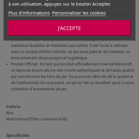
les jeux où chaque milliseconde compte.
à son utilisation, appuyez sur le bouton Accepter.
Effets Lumineux RGB : Ce tapis est doté de lumières RGB
Plus d'informations
Personnaliser les cookies
personnalisables qui vous permettent de créer une ambiance de jeu
immersive et dynamique. Vous pouvez choisir parmi une variété de
couleurs et de modes d'éclairage pour personnaliser votre espace
J'ACCEPTE
de jeu selon vos préférences.
Facile à Nettoyer : Le tapis de souris est fabriqué à partir de
matériaux durables et résistants aux taches. Il est facile à nettoyer
avec un simple chiffon humide, ce qui vous permet de maintenir un
environnement de jeu propre et hygiénique.
Produit Officiel : En tant que produit officiellement licencié Minecraft,
ce tapis de souris arbore des motifs authentiques et de haute qualité
qui raviront tous les fans du jeu. Vous pouvez être sûr de la qualité et
de l'authenticité de ce produit, ce qui en fait un excellent ajout à votre
collection d'accessoires de jeu.
Coloris
Noir
Multicolore (Effets Lumineux RGB)
Spécificités