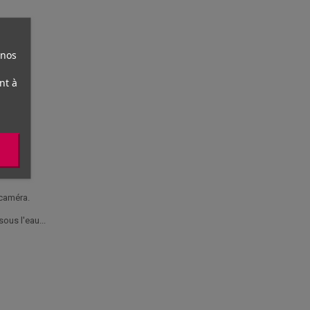
 nos
nt à
 caméra.
us l'eau...