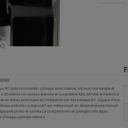
F
 MD80
eau RC radiocommandé - plongée sous marineLivré avec une sangle et
che à 20 mètres Un caisson étanche et compatible AEE, MUVEE et ReekinCe
e en milieu sous marin et l'intégration sur des bateaux RC...Equipé d'une
nombreux endroits.Le dispositif est même munit du déclenchement manuel
r appareil photo et caméra.Le compartiment en plexiglas très épais
ité d'image optimale même à