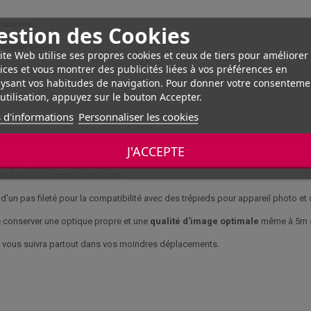
 marine
estion des Cookies
 universelle
ite Web utilise ses propres cookies et ceux de tiers pour améliorer
ices et vous montrer des publicités liées à vos préférences en
ysant vos habitudes de navigation. Pour donner votre consenteme
utilisation, appuyez sur le bouton Accepter.
 d'informations
Personnaliser les cookies
J'ACCEPTE
plongée
en milieu sous marin et l'intégration sur des
bateaux RC
...
re fixé à de nombreux endroits.
 d'un pas fileté pour la compatibilité avec des trépieds pour appareil photo et
 conserver une optique propre et une
qualité d'image optimale
même à 5m so
vous suivra partout dans vos moindres déplacements.