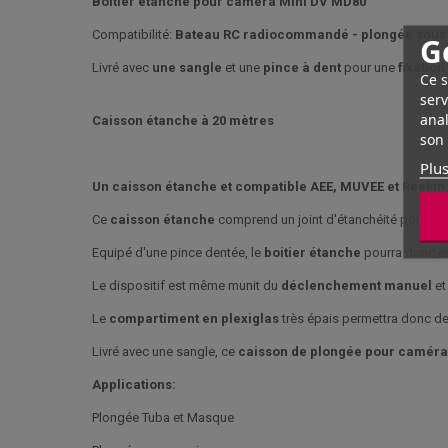
Boitier étanche pour caméra Mini DV MD80
Compatibilité:
Bateau RC radiocommandé
- plongée sous
G
Livré avec
une sangle
et une
pince à dent
pour une
fixation
Ce s
serv
anal
Caisson étanche à 20 mètres
son 
Plus
Un caisson étanche et compatible AEE, MUVEE et Reekin
Ce
caisson étanche
comprend un joint d'étanchéité pour la
Equipé d'une pince dentée, le
boitier étanche
pourra donc êt
Le dispositif est même munit du
déclenchement manuel
et
Le
compartiment en plexiglas
très épais permettra donc de
Livré avec une sangle, ce
caisson de plongée pour caméra
Applications:
Plongée Tuba et Masque