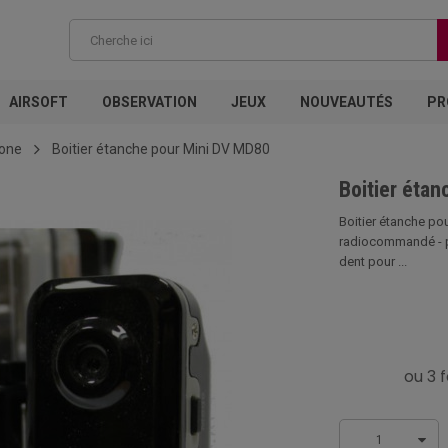
AIRSOFT
OBSERVATION
JEUX
NOUVEAUTÉS
PR
rone
Boitier étanche pour Mini DV MD80
Boitier éta
Boitier étanche p
radiocommandé - p
dent pour ...
1