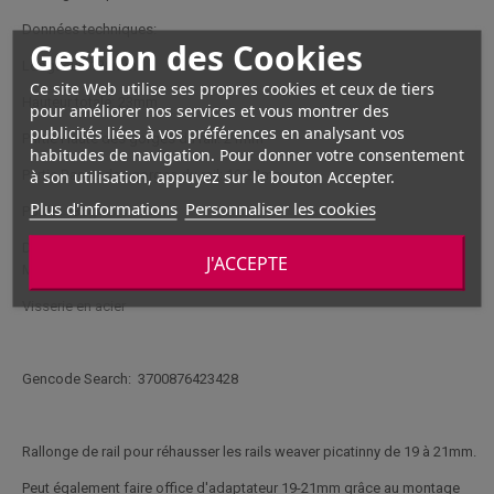
Données techniques:
Gestion des Cookies
Longueur: 130mm
Ce site Web utilise ses propres cookies et ceux de tiers
Hauteur totale: 23mm
pour améliorer nos services et vous montrer des
publicités liées à vos préférences en analysant vos
Partie Haute des gorges du rail: 21mm
habitudes de navigation. Pour donner votre consentement
à son utilisation, appuyez sur le bouton Accepter.
Partie Basse des gorges du rail: 19-21mm
Plus d'informations
Personnaliser les cookies
Poids: 135g
Double vissage Stanag
J'ACCEPTE
Matière: aluminium
Visserie en acier
Gencode Search: 3700876423428
Rallonge de rail pour réhausser les rails weaver picatinny de 19 à 21mm.
Peut également faire office d'adaptateur 19-21mm grâce au montage