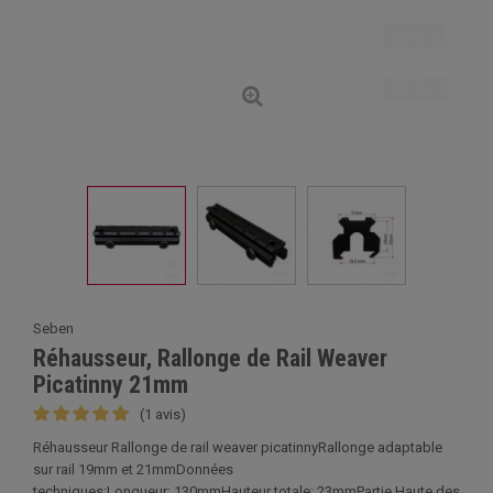
Seben
Réhausseur, Rallonge de Rail Weaver
Picatinny 21mm
(1 avis)
Réhausseur Rallonge de rail weaver picatinnyRallonge adaptable
sur rail 19mm et 21mmDonnées
techniques:Longueur: 130mmHauteur totale: 23mmPartie Haute des