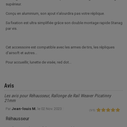
supérieur.
Conçu en aluminium, son ajout n'alourdira pas votre réplique.
Sa fixation est ultra simplifiée grâce son double montage rapide Stanag
par vis.
Cet accessoire est compatible avec les armes de tirs, les répliques
d'airsoft et autres...
Pour accueillir, lunette de visée, red dot...
Avis
Les avis pour Réhausseur, Rallonge de Rail Weaver Picatinny
21mm
Par
Jean-louis M.
le
02 Nov. 2023 :
(
5
/
5
)
Réhausseur