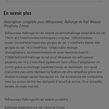
En savoir plus
Description complète pour Réhausseur, Rallonge de Rail Weaver
Picatinny 21mm
Réhausseur Rallonge de rail weaver picatinnyRallonge adaptable sur rail
19mm et 21mmDonnées techniques:Longueur: 130mmHauteur
totale: 23mmPartie Haute des gorges du rail: 21mmPartie Basse des
gorges du rail: 19-21mmPoids: 135gDouble vissage
StanagMatière: aluminiumVisserie en acier Gencode Search:
3700876423428 Rallonge de rail pour réhausser les rails weaver
picatinny de 19 à 21mm.Peut également faire office d'adaptateur 19-
21mm grâce au montage supérieur.Conçu en aluminium, son ajout
n'alourdira pas votre réplique.Sa fixation est ultra simplifiée grâce son
double montage rapide Stanag par vis. Cet accessoire est compatible
avec les armes de tirs, les répliques d'airsoft et autres...Pour accueillir,
lunette de visée, red dot...
Réhausseur Rallonge de rail weaver picatinny
Rallonge adaptable sur rail 19mm et 21mm