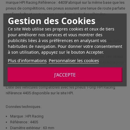
marque HPI Racing.Référence : 4405Fabriqué sur la même base que les
pneus de compétitions, ces pneus assurent une tenue de route parfaite
sur l'asphalte et sont conçus pour durer. Liste des véhicules
Gestion des Cookies
compatibles avec les pneus T-Grip HPI Racing référence
4405 disponible sur le site HPI.
Ce site Web utilise ses propres cookies et ceux de tiers
pour améliorer nos services et vous montrer des
publicités liées à vos préférences en analysant vos
Lot de 2 pneus T-Grip 26mm pour les voitures RC Piste 1/10ème de la
habitudes de navigation. Pour donner votre consentement
marque HPI Racing.
à son utilisation, appuyez sur le bouton Accepter.
Fabriqué sur la même base que les pneus de compétitions, ces pneus
Plus d'informations
Personnaliser les cookies
assurent une tenue de route parfaite sur l'asphalte et sont conçus pour
durer.
J'ACCEPTE
Liste des véhicules compatibles avec les pneus T-Grip HPI Racing
référence 4405 disponible sur le site HPI.
Données techniques :
Marque : HPI Racing
Référence : 4405
Diamètre extérieur : 63 mm