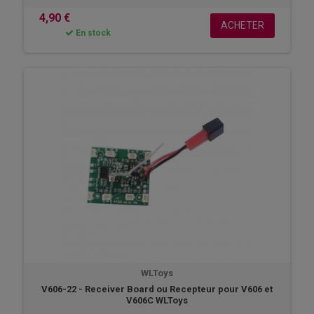
4,90 €
ACHETER
En stock
WLToys
V606-22 - Receiver Board ou Recepteur pour V606 et
V606C WLToys