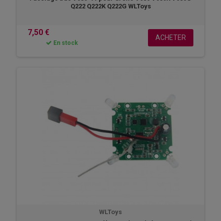
Q222 Q222K Q222G WLToys
7,50 €
ACHETER
En stock
WLToys