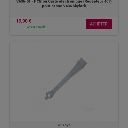
V636-01 - PCB ou Carte électronique (Récepteur 407)
pour drone V636 Skylark
19,90 €
ACHETER
En stock
WLToys