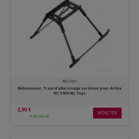
WLToys
Réhausseur, Train d'atterissage surélevé pour drône
RC V959 WL Toys
2,90 €
ACHETER
En stock