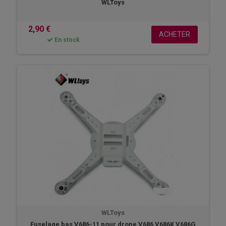
WLToys
2,90 €
ACHETER
En stock
WLToys
Fuselage bas V686-11 pour drone V686 V686K V686G