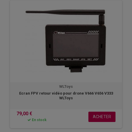
WLToys
Ecran FPV retour vidéo pour drone V666 V656 V333
WLToys
79,00 €
ACHETER
En stock