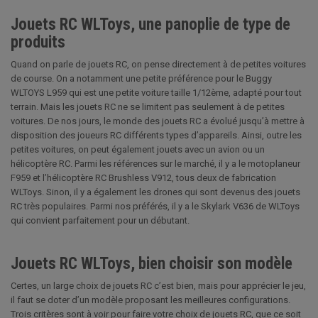
Jouets RC WLToys, une panoplie de type de
produits
Quand on parle de jouets RC, on pense directement à de petites voitures
de course. On a notamment une petite préférence pour le Buggy
WLTOYS L959 qui est une petite voiture taille 1/12ème, adapté pour tout
terrain. Mais les jouets RC ne se limitent pas seulement à de petites
voitures. De nos jours, le monde des jouets RC a évolué jusqu’à mettre à
disposition des joueurs RC différents types d’appareils. Ainsi, outre les
petites voitures, on peut également jouets avec un avion ou un
hélicoptère RC. Parmi les références sur le marché, il y a le motoplaneur
F959 et l’hélicoptère RC Brushless V912, tous deux de fabrication
WLToys. Sinon, il y a également les drones qui sont devenus des jouets
RC très populaires. Parmi nos préférés, il y a le Skylark V636 de WLToys
qui convient parfaitement pour un débutant.
Jouets RC WLToys, bien choisir son modèle
Certes, un large choix de jouets RC c’est bien, mais pour apprécier le jeu,
il faut se doter d’un modèle proposant les meilleures configurations.
Trois critères sont à voir pour faire votre choix de jouets RC, que ce soit