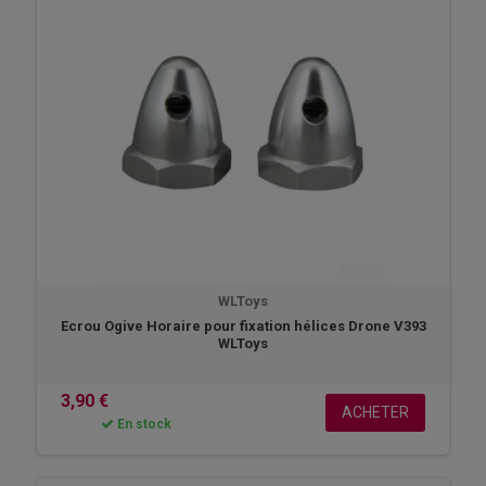
WLToys
Ecrou Ogive Horaire pour fixation hélices Drone V393
WLToys
3,90 €
ACHETER
En stock