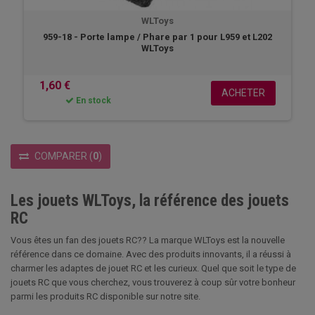
WLToys
959-18 - Porte lampe / Phare par 1 pour L959 et L202
WLToys
1,60 €
ACHETER
En stock
COMPARER
(
0
)
Les jouets WLToys, la référence des jouets
RC
Vous êtes un fan des jouets RC?? La marque WLToys est la nouvelle
référence dans ce domaine. Avec des produits innovants, il a réussi à
charmer les adaptes de jouet RC et les curieux. Quel que soit le type de
jouets RC que vous cherchez, vous trouverez à coup sûr votre bonheur
parmi les produits RC disponible sur notre site.