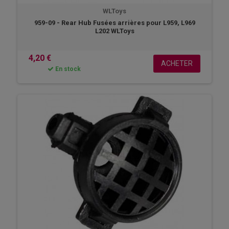
WLToys
959-09 - Rear Hub Fusées arrières pour L959, L969
L202 WLToys
4,20 €
ACHETER
En stock