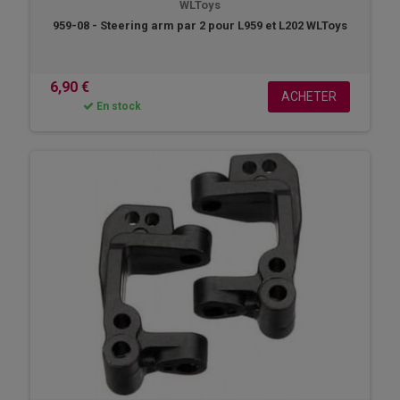
WLToys
959-08 - Steering arm par 2 pour L959 et L202 WLToys
6,90 €
ACHETER
En stock