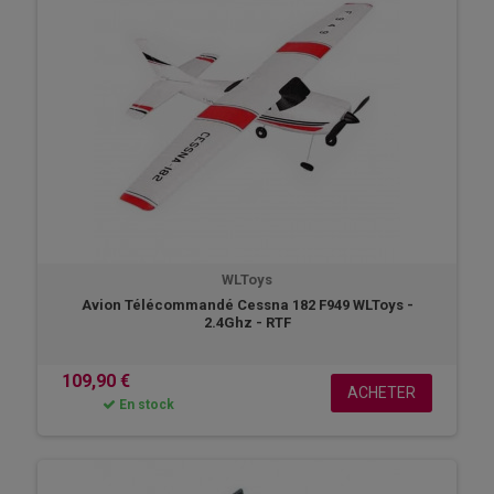
RC.
WLToys
Avion Télécommandé Cessna 182 F949 WLToys -
2.4Ghz - RTF
109,90 €
ACHETER
En stock