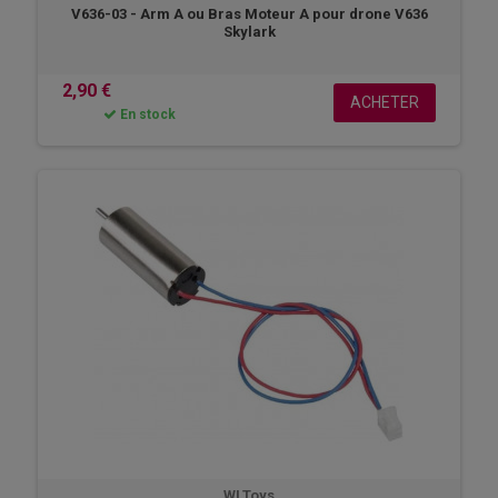
V636-03 - Arm A ou Bras Moteur A pour drone V636
Skylark
2,90 €
ACHETER
En stock
WLToys