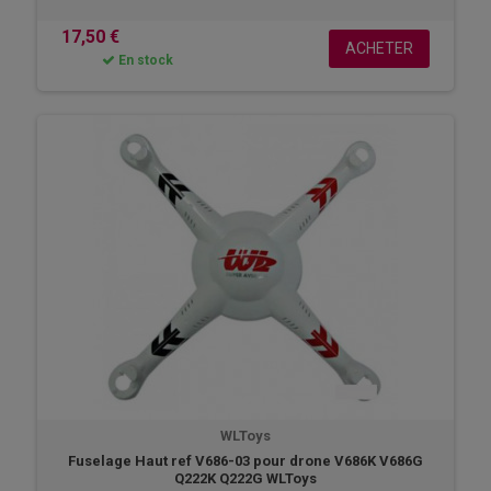
17,50 €
ACHETER
En stock
WLToys
Fuselage Haut ref V686-03 pour drone V686K V686G
Q222K Q222G WLToys