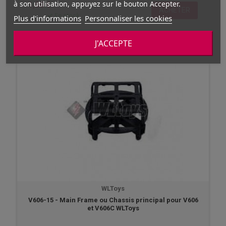
à son utilisation, appuyez sur le bouton Accepter.
1,00 €
ACHETER
En stock
Plus d'informations
Personnaliser les cookies
J'ACCEPTE
WLToys
V606-15 - Main Frame ou Chassis principal pour V606
et V606C WLToys