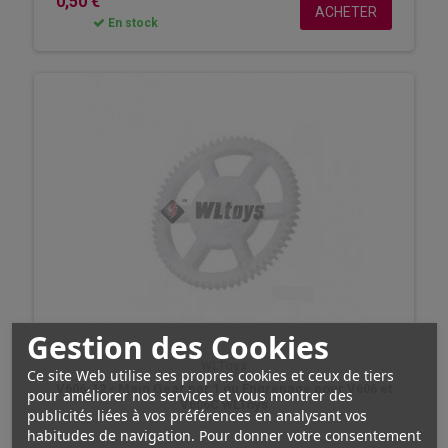
0,50 €
ACHETER
En stock
Gestion des Cookies
WLToys
Ce site Web utilise ses propres cookies et ceux de tiers
V606-12 - Main Gear par 1 ou Engrenage pour V606 et
pour améliorer nos services et vous montrer des
V606C WLToys
publicités liées à vos préférences en analysant vos
habitudes de navigation. Pour donner votre consentement