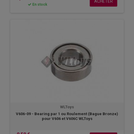
ACHETER
En stock
WLToys
V606-09 - Bearing par 1 ou Roulement (Bague Bronze)
pour V606 et V606C WLToys