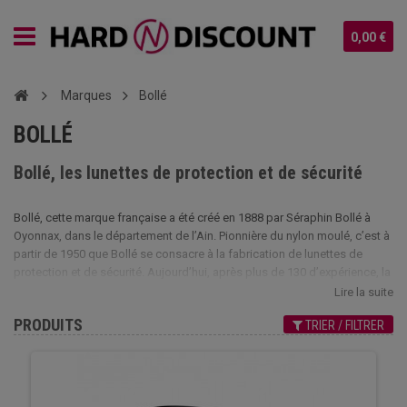
0,00 €
Marques
Bollé
BOLLÉ
Bollé, les lunettes de protection et de sécurité
Bollé, cette marque française a été créé en 1888 par Séraphin Bollé à
Oyonnax, dans le département de l’Ain. Pionnière du nylon moulé, c’est à
partir de 1950 que Bollé se consacre à la fabrication de lunettes de
protection et de sécurité. Aujourd’hui, après plus de 130 d’expérience, la
marque a suivi et continue encore de suivre un formidable parcours,
Lire la suite
puisqu’elle s’étend sur l’échelle internationale. En consultant notre
PRODUITS
TRIER / FILTRER
catalogue en ligne, vous pourrez les commander en toute simplicité :
elles feront le bonheur des amateurs de sensations fortes. Cette paire
de lunettes de protection peut être utilisée pour vos parties d’airsoft et
même pour votre activité professionnelle.