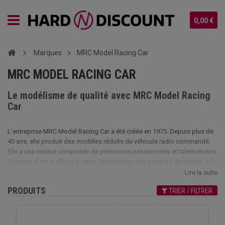
0,00 €
Marques
MRC Model Racing Car
MRC MODEL RACING CAR
Le modélisme de qualité avec MRC Model Racing
Car
L’entreprise MRC Model Racing Car a été créée en 1975. Depuis plus de
40 ans, elle produit des modèles réduits de véhicule radio commandé.
Elle a une équipe composée de personnes passionnées et talentueuses.
Chacune d’entre elles a à cœur de proposer des produits de qualité, à la
pointe de la technologie. De nombreuses grandes marques évoluant
Lire la suite
dans ce domaine font régulièrement appel à leurs services. Les années
PRODUITS
TRIER / FILTRER
d’expérience de MRC Model Racing Car lui a permis de devenir le
spécialiste des modèles réduits dans différentes catégories : bateau,
voiture, drône et avion. Elle doit aussi sa réputation à la maîtrise de la
motorisation thermique et électrique ainsi que différents composants