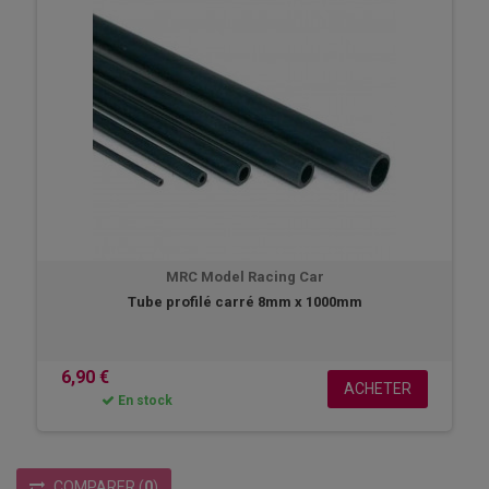
électroniques. La société fabrique également différentes pièces
détachées à l’attention de tous ceux qui possèdent un véhicule radio
commandé. Ces produits répondent parfaitement à la hauteur des
exigences et des attentes de tous les modélistes, des débutants aux
experts. Ces derniers participent effectivement aux compétitions de haut
niveau.
MRC Model Racing Car
Tube profilé carré 8mm x 1000mm
6,90 €
ACHETER
En stock
COMPARER
(
0
)